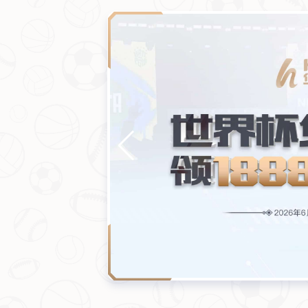
网站首页
你当前位置：
首页
>
新闻中心