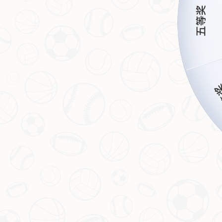
初期反馈显示，许多参与试点的学生对这种新颖的学
赛背后都有很多故事，这让我更加热爱足球。”这样的