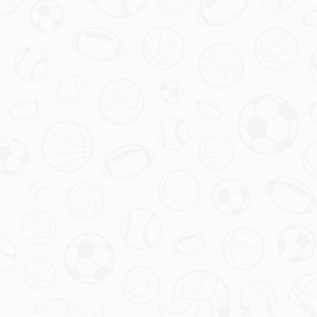
上一篇：萨巴伦卡首胜迈阿密+积分破万，世界第一宝座更
下一篇：无姆巴佩也能进决赛！巴黎淘汰英超劲旅挺进4强
关于AYX-爱游戏
产品服务
新闻中心