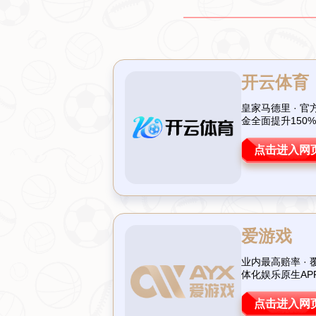
F
在全球体育舞台上，世界杯无疑是足球迷心中的盛事。
计划不仅旨在普及足球文化，还希望通过体育教育激
为何将世界杯知识引入校园
FIFA推动
世界杯知识
纳入校园课程的核心目标，是让
与公平竞争的精神。通过将其融入教育内容，学生可
此外，这一试点项目还旨在提升学生的综合素质。足
用到日常生活中。
试点的实施方式与初步反馈
据相关报道，FIFA已在多个国家启动了校园课程试
1930年首届赛事到现代的演变过程。例如，老师会
式不仅让学生对足球产生浓厚兴趣，也让他们学会从