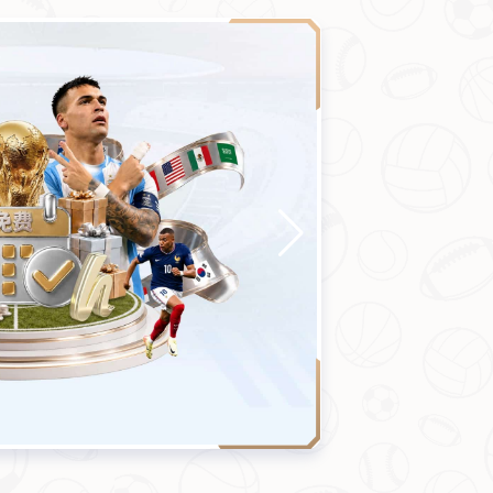
0311-9708560
讯
联系AYX-爱游戏