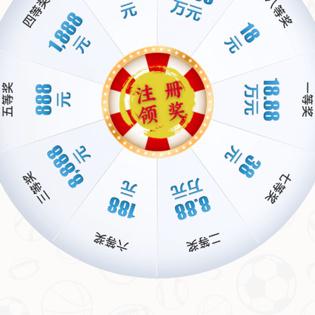
其他候选人：新面孔还是老熟人
除了
齐达内
和
孔蒂
，还有一些名字也在讨论之列。例如，前
拜仁主帅纳格尔斯曼以年轻化和创新战术著称，或许能为曼
联注入新的活力；而波切蒂诺作为曾在英超证明过自己的教
练，也是一个值得考虑的选择。这些候选人各有优势，但也