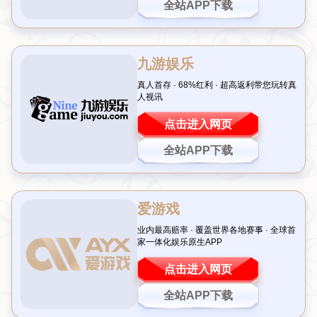
滕哈赫现状：压力山大 下课传闻不断
自从滕哈赫执教曼联以来，球队的表现始终未能完全达到预
期。尽管上赛季带领球队赢得了一座足总杯冠军，但联赛排
名不佳、欧冠早早出局等问题让他的帅位岌岌可危。尤其是
本赛季初，曼联在多场比赛中暴露出的战术混乱和球员状态
低迷，让外界对他的信任进一步下降。
滕哈赫下课
的话题几
乎成了每日热议，俱乐部管理层也在暗中寻找合适的替代
者，以确保球队的长远发展。
齐达内：冠军教头 是否适合红魔
提到可能的接替者，
齐达内
无疑是备受关注的名字。这位法
国传奇教练曾在皇马创造过欧冠三连冠的辉煌战绩，他的战
术理念以稳健著称，同时对球星的管理能力也得到了广泛认
可。然而，齐达内在英超的适应性仍是一个疑问。他从未在