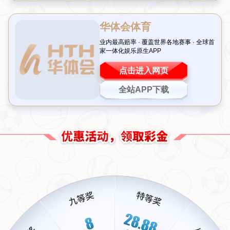
英格兰执教，语言障碍和对联赛风格的陌生可能会成为阻
碍。此外，齐达内近年来多次表示更倾向于等待法国国家队
的召唤，是否愿意接手处于重建期的曼联，仍需时间验证。
孔蒂：铁血风格 能否重塑曼联
另一位热门人选是意大利名帅
孔蒂
。他以严格的纪律和强硬
的战术风格闻名，曾带领切尔西和国际米兰夺得联赛冠军。
孔蒂擅长打造防守体系，同时对球员的体能要求极高，这或
许能解决曼联目前阵容散漫的问题。不过，他的执教风格也
常引发与球员和管理层的矛盾，例如在热刺时期的种种风
波。如果来到老特拉福德，他能否与现有阵容磨合成功，将
是一个巨大的挑战。