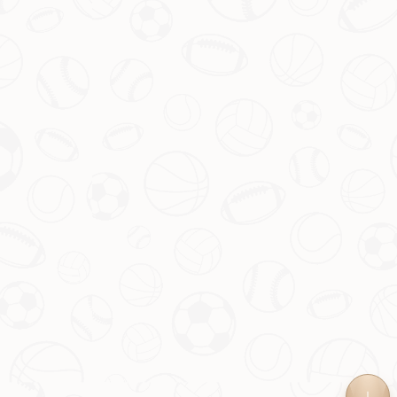
24小时服务热线
0311-9708560
微信公众号