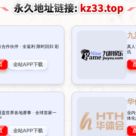
福地再创辉煌 十年后重夺“北欧地平
发布时间：2026-08-05T00:10:03+08:00 阅读量：
国球手吴阿顺的最新战绩无疑是这一领域的又一经典篇章。时隔十
书写了新的历史。这一胜利并非偶然，而是他在“福地”赛场上的
转。
。早在十年前，他便在这里首次夺得“北欧地平线”赛事冠军，成为
今，十年后的重返，吴阿顺带着更多的经验与沉淀，再次在这片
赛压力以及竞技状态的起伏都曾让他陷入低谷。然而，这位中国