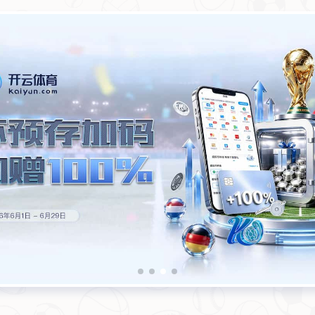
关于AYX-爱游戏
产品服务
新闻资
新闻中心
以专业服务与客户满意度的最高境界为目标而不懈努力