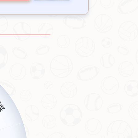
在决赛轮的关键时刻，
精准的长杆击球
和
冷静的心态