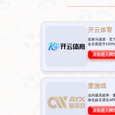
吴阿顺
引言：从低谷到巅峰的传奇逆袭
在高尔夫球坛，逆袭的故事总是令人热血沸腾。而中
仅刷新了个人职业生涯的高光时刻，也为中国高尔夫
心的旅程，探寻吴阿顺如何在北欧赛场上实现惊天逆
吴阿顺的福地情缘：北欧赛场的特殊意义
对于吴阿顺而言，北欧的这片赛场堪称他的“福地”
名声大噪，也让他对这片场地充满了深厚的情感。如
反而成为他职业生涯中不可或缺的精神支柱。
从低谷到巅峰：逆袭背后的艰辛与努力
近年来，吴阿顺的状态并非一直处于巅峰。伤病、比