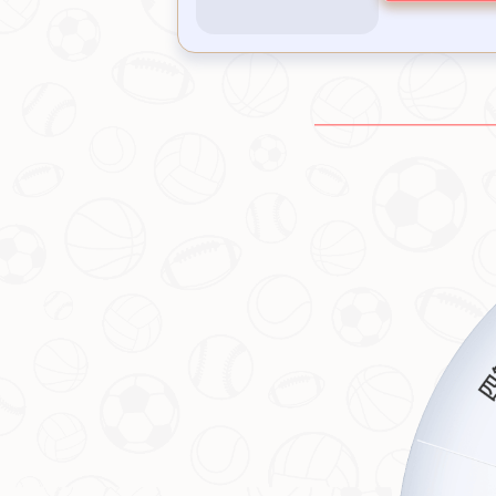
优化心理状态，逐步找回了自己的节奏。在本次“北
让他成功反超对手，最终以微弱优势夺冠。这种从低