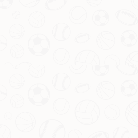
关键时刻顶住压力。
在预选赛阶段，中国队的表现堪称惊艳。尤其是在对
点
”，至今仍被球迷津津乐道。通过这一案例，我们
2002年世界杯对中国足球的影响
首次参加世界杯对中国足球产生了深远的影响。首先
后来的青训体系奠定了基础。其次，这次经历让中国
尽管此后中国男足再未进入过世界杯，但2002年
“
历史性突破
”的到来。而每当提及“
中国进入世界杯是
为何这一成就难以复制
客观来看，2002年之后，中国男足面临诸多挑战
愈发激烈，韩国、日本等队伍持续进步，使得出线难
通过分析当年的案例，我们可以发现，团队凝聚力、