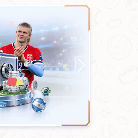
0311-9708560
讯
联系AYX-爱游戏