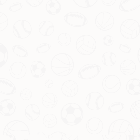
24小时服务热线
0311-9708560