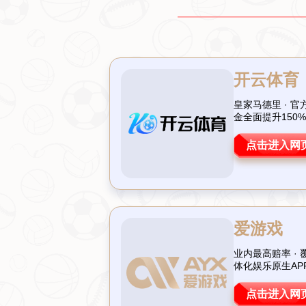
引言：中国足球的历史性突破，你知道是哪一年吗？
提到中国足球，很多人都会想到一个令人振奋的时刻
么，
中国进入世界杯是哪一届
？今天，我们就来一起
首次进入世界杯：2002年的辉煌时刻
要回答“
中国进入世界杯是哪一届
”这个问题，答案非
章之一。2002年，由米卢蒂诺维奇执教的中国队
足球迎来了前所未有的高光时刻。
值得一提的是，2002年世界杯是由韩国和日本联
凡。虽然在决赛圈中，中国队未能取得进球，最终以