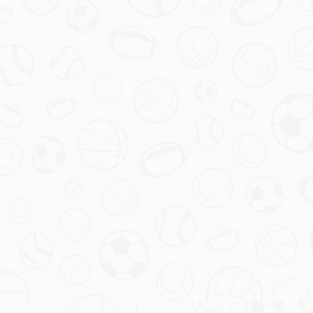
娱乐平台VIP注册送彩金
力
联系AYX-爱游戏