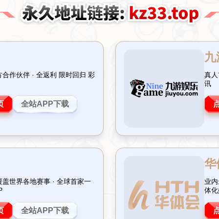
中国首次亮相世界杯是哪一年
发布时间：2026-08-09T00:10:03+08:00 阅读量：
——中国国家队首次闯入世界杯决赛圈。这一历史性事件不仅是
回顾这段激动人心的历程，探寻背后的故事和意义。
常明确：那是
2002年韩日世界杯
。这是中国男足历史上唯一一次
在预选赛中表现出色，最终以小组第一的身份提前两轮锁定出线资
合举办的，这也是世界杯首次在亚洲举行。对于中国队来说，能够
三战全负的成绩结束征程，但这次经历依然为中国足球积累了宝