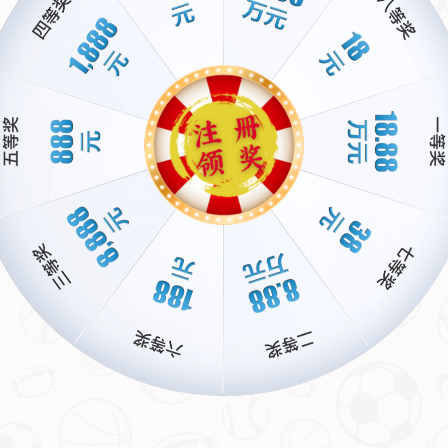
2021年某场欧冠淘汰赛为例，一名球员因类似的大动作犯
规直接被红牌罚下，最终改变了比赛走势。而在本场比赛
中，尽管技术手段如VAR（视频助理裁判）已经介入，但
最终结果依然未能平息争议。这不禁让人思考，是规则执行
的不一致，还是裁判临场的判断标准存在问题？佩德里的呼
吁，或许正是希望通过
欧足联的调查
来推动更透明、更公正
的执法环境。
球员情绪与公平竞赛的平衡点何在
对于佩德里这样的年轻球员来说，赛场上的每一个决定都可
能影响到球队的前途。面对疑似不公的判罚，他的愤怒可以
理解。但同时，我们也应看到情绪化表达可能带来的另一面
影响。公开批评 referee（英文中“裁判”一词）虽然能引起关
注，却也可能被解读为对权威的不尊重。如何在维护自身权
益和尊重规则之间找到平衡，是每一位职业球员需要思考的