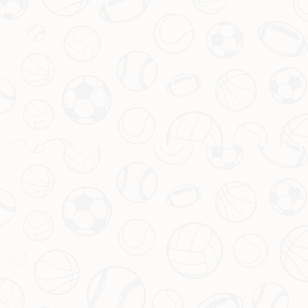
问题。
不过，不可否认的是，当球员反复提到“
调查裁判
”这样的关
键词时，往往反映了他们对现有机制的不满。欧足联作为赛
事管理机构，有责任倾听这些声音，确保每一场比赛都能体
现公平竞赛的精神。
技术的角色：VAR为何未能解决问题
值得一提的是，本场比赛中VAR技术的使用并未消除争
议。尽管这一系统旨在辅助 referee 做出更准确的判断，但
在一些关键时刻，其作用似乎微乎其微。佩德里提到的姆希
塔良事件就是一个典型例子——即使有视频回放支持，主裁
依然选择了较为温和的处理方式。这是否意味着技术本身存
在局限？或者说，如何更好地结合人工判断和技术辅助，仍
是足球界需要探索的方向。