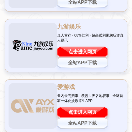
么让这位年轻的中场球星如此愤怒？让我们一起深入探讨这
场比赛中的争议细节。