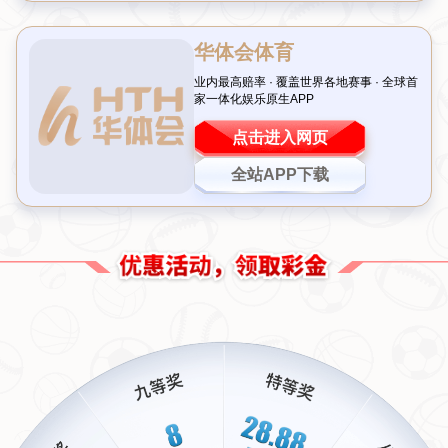
争议焦点：佩德里的不满从何而来
在比赛中，佩德里所在的巴塞罗那与国际米兰展开了一场激
烈的较量。然而，比赛过程中多次关键判罚却让巴萨球员感
到不公平。尤其是针对姆希塔良的一次疑似严重犯规，佩德
里认为裁判的处理过于宽松，甚至直言“
这种行为完全可以
吃到红牌
”。他赛后接受采访时表示：“我们为胜利付出了很
多，但有些判罚让人无法接受。
欧足联必须对这场比赛的裁
判进行调查
。”
这样的言论并非空穴来风。据现场回放显示，姆希塔良在一
次争抢中动作过大，直接影响了比赛节奏，但主裁并未给予
严厉处罚。这不仅让巴萨球员感到愤怒，也引发了球迷对裁
判专业性的质疑。
案例分析：类似事件是否曾有先例
回顾近年来的欧洲赛事，裁判争议从来不是新鲜事。以