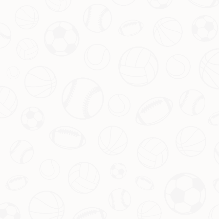
关于AYX-爱游戏
产品服务
新闻中心
联系AYX-爱游戏
24小时服务热线
0311-9708560
微信公众号