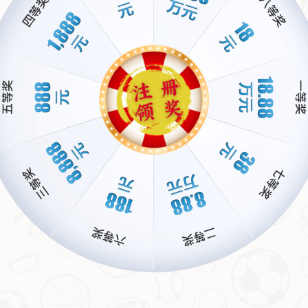
球员频频失误，而红魔自身的进攻组织却缺乏有效的突破手
段。尤其是在安菲尔德这片魔鬼主场，利物浦球迷营造出的
压迫氛围，进一步加剧了曼联球员的技术变形。
以2022-2023赛季那场0-7的比赛为例，曼联在中场完全丧
失控制权，前锋线无法形成有效威胁，最终被对手彻底击
溃。这样的场景几乎成为了近年“双红会”的缩影。
如何破解
高位逼抢，如何提升进攻效率
，这些问题始终困扰着历任曼
联主教练。
三、心理阴影：安菲尔德成梦魇之地
除了战术上的劣势，心理层面的影响同样不容忽视。对于许
多曼联合同，安菲尔德早已不是一个普通的客场，而是一个
充满压力的“梦魇之地”。近几年的连续失利，让球员们背上
了沉重的包袱，甚至还未开赛就已输掉了气势。
有业内人士指出，这种心理阴影并非一朝一夕形成，而是长