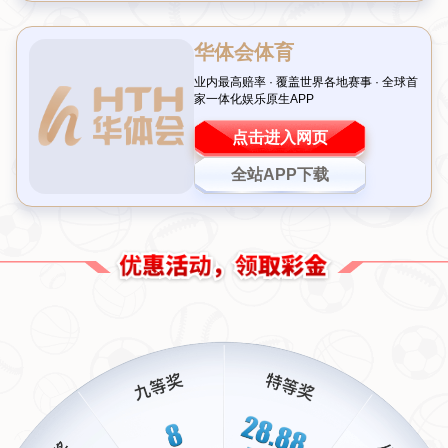
翻开历史记录，曼联近8次客场挑战利物浦的表现可以用“惨
不忍睹”来形容。从2016年到2023年，这8场比赛中，曼联
不仅未能取得一场胜利，甚至连进球都成了奢侈品。
仅1粒
进球
的数据背后，是球队进攻端的无力与防守端的漏洞。更
令人唏嘘的是，在这几场比赛中，曼联曾多次遭遇大比分失
利，例如2022-2023赛季那场令人难忘的0-7溃败，直接刷
新了俱乐部历史上的耻辱纪录。
这种持续低迷的表现，不仅让球迷心痛，也让外界对曼联的
竞争力产生了质疑。究竟是什么原因导致了这种局面？我们
不妨从战术层面和心理层面进行剖析。
二、战术困境：攻防两端皆失衡
首先，从战术角度来看，曼联在面对利物浦时往往显得束手
无策。利物浦主帅克洛普的高位逼抢策略，让曼联的中后场