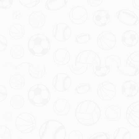
期积累的结果。每一次大比分失利的画面，都会在球员脑海
中挥之不去，从而影响他们在比赛中的发挥。如何摆脱这一
心魔，或许是滕哈赫及其团队需要重点解决的问题。
四、未来展望：打破僵局的可能性有多大
尽管历史数据令人沮丧，但足球场上从来不缺乏奇迹。随着
新援的加入以及教练团队对战术体系的重塑，曼联并非没有
机会扭转颓势。例如，新一代年轻球员如加纳乔、霍伊伦等
人的成长，为球队注入了新的活力。如果能在防守端更加稳
固，同时找到限制对手核心球员的方法，或许能在下一次作
客安菲尔德时改写历史。
此外，主教练滕哈赫也需要在赛前做好充分准备，尤其是在
心态调整上，帮助队员们卸下包袱，轻装上阵。只有这样，
红魔才有可能在这片“红色海洋”中找回属于自己的尊严。