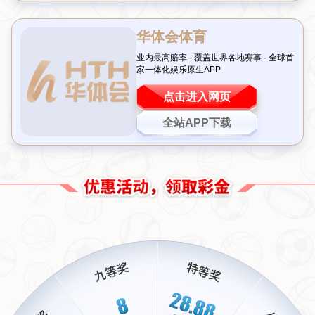
马尔等巨星，到不断提升联赛的影响力，沙特正在努力打造
一个全球化的足球舞台。而像萨拉赫这样的球员，不仅拥有
顶尖的技术和商业价值，更能在中东地区激发出巨大的文化
共鸣。他的到来，势必会进一步提升
沙特足球
的关注度。
有分析指出，2023年时，阿尔伊蒂哈德曾为萨라赫开出超
过1.5亿英镑的天价转会费，这一数字足以显示他们的决
心。尽管当时交易未能成行，但多家媒体预测，到了2024
年，类似的高额报价可能会再次出现，甚至力度更大。
案例分析：C罗加盟后的连锁效应
以C罗为例，他在2023年加盟纳斯尔后，不仅个人数据亮
眼，还带动了整个联赛的关注度暴增。电视转播收入、球衣
销量以及国际曝光率都实现了质的飞跃。这也解释了为何
沙
特俱乐部
如此执着于引进像萨ラ赫这样的顶级球员。他们的
目标不仅仅是竞技层面的提升，更是希望通过明星效应，加