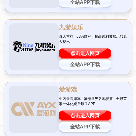
也让“
沙特追求萨拉赫
”成为热搜关键词。
当前局势：萨拉赫与利物浦的稳定关系
目前，萨拉赫在利物浦的表现依然无可挑剔。他不仅是球队
进攻端的核心，也是英超赛场上的顶级射手之一。尽管此前
有传言称他可能离开安菲尔德，但自从2023年夏天拒绝了
来自沙特的巨额报价后，关于他转会的话题暂时归于平静。
利物浦方面也多次表态，希望与这位33岁的球星续约，巩
固其在队中的核心地位。
然而，平静之下暗流涌动。业内人士分析，
沙特联赛
近年来
对顶级球员的吸引力不断增强，尤其是在资金实力上的优势
无人能敌。虽然萨拉赫目前专注于为红军效力，但未来是否
会受到诱惑，仍是一个未知数。
沙特联赛的野心：为何锁定萨ラ赫
沙特职业联赛近年来的发展速度令人瞩目。从签下C罗、内