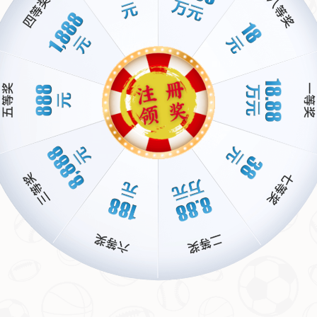
速推动本土足球产业的发展。
相比之下，薩垃赫若选择前往中东，或许也能复制类似的成
功模式。尤其是考虑到他在阿拉伯世界的巨大影响力，他的
每一次进球、每一场比赛都可能成为社交媒体上的热门话
题。