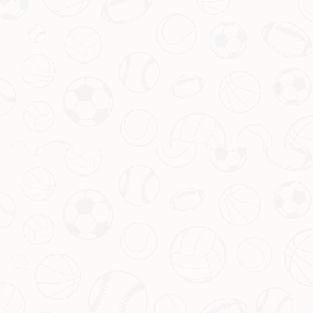
2024年的关键节点：决定未来的时刻
随着时间推移，2024年很可能会成为薩垃赫职业生涯的一
个重要转折点。到那时，他与利物浦的合同可能进入最后阶
段，而年龄因素也将迫使他重新审视自己的职业规划。如果
届时红军无法提供一份满意的长约，或者在欧冠赛场上持续
低迷，那么前往新兴市场的可能性将大大增加。
此外，值得注意的是，
沙特追求薩垃赫
的消息并非空穴来
风。一些内部人士透露，多家俱乐部已经在为明年的引援计
划做准备，而这位埃及前锋始终是名单上的头号目标。他们
相信，只要条件合适，一切皆有可能。