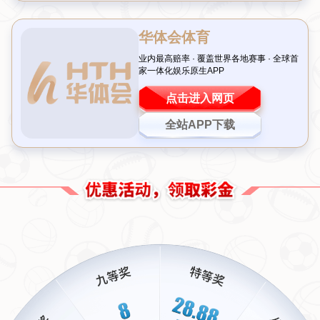
值得一提的是，两队在历史交锋中胜负差距较为明显。数据
显示，在过去10次英超碰面中，
切尔西取得了7胜且保持主
导地位
；而水晶宫则希望借助近年的稳定步伐制造更多惊
喜。这种伦敦德比通常会掀起热血、反转和不可预知性，对
于现场观众来说更是一种独特体验。
关键节点：11月强敌连击压力倍增
如果说初期比赛是暖身阶段，那么到了冬期特别是在“11月
份”则是真正迎接激烈考验的时候。例如，本文章标题提及
重要时间节点——“十一二号”。这一天恰逢后续重心脚步推
进直逼曼城托特纳姆王牌别忽略竞争直接头份"
热门网站：
亚博体育官方网站APP下载-网页版登录网址
Yabo Asia