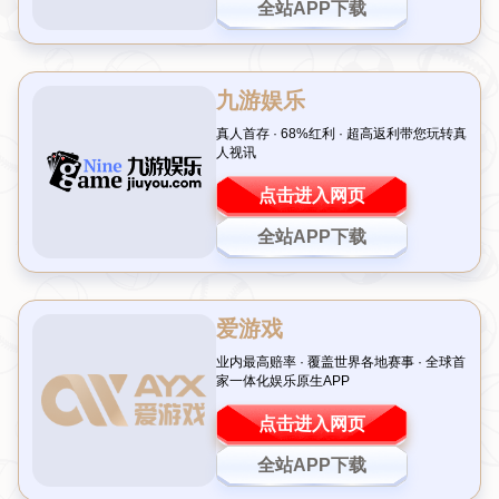
中乙联赛，全称“中国足球协会乙级联赛”，是中国职业足球
的重要组成部分。它位于中超和中甲之下，主要由来自全国
各地的俱乐部参与。这些队伍往往代表着中小城市甚至县域
地区的足球力量，为地方球迷带来了近距离感受职业赛事的
机会。
更重要的是，中乙为年轻球员提供了宝贵的实战平台。许多
在顶级联赛崭露头角的球星，都曾在这里磨砺技术、积累经
验。比如，某位现效力于中超的年轻前锋，就曾在中乙赛场
上以出色的表现赢得关注，最终被更高水平俱乐部相中。这
充分说明，
中乙足球联赛
是挖掘和培养人才的“摇篮”。
二、挑战与机遇并存的发展现状
尽管
中乙足球联赛
在推动地方足球文化和人才培养方面成效
显著，但其面临的挑战也不容忽视。首先，受限于资金投
入，许多俱乐部的运营模式并不稳定，导致部分队伍难以维