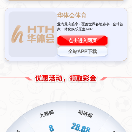
持长期竞争力。其次，与中超、中甲相比，中乙的曝光度和
商业价值相对较低，这也在一定程度上限制了其发展空间。
然而，挑战背后也蕴藏着机遇。随着国家对足球事业的重视
以及“全民健身”政策的推行，不少地方政府开始加大对本地
足球俱乐部的支持。例如，某南方城市的中乙球队，在当地
政府和企业联手赞助下，不仅改善了训练条件，还成功吸引
了更多球迷到场观赛。这种模式为其他俱乐部提供了可借鉴
的经验，也让人们看到
基层足球发展的潜力
。
三、中乙如何助力中国足球未来
要让
中乙足球联赛
真正成为中国足球的坚实根基，还需要在
多个方面持续发力。
首先是完善青训体系
，通过与学校、社
区合作，将更多有潜质的青少年球员吸纳进梯队，为
league 输送新鲜血液。
其次是提升赛事质量
，包括优化赛
程安排、加强裁判管理以及提高转播水平，让更多人感受到