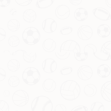
动对城市文化的深远影响。这样的故事在中乙并不少见，正
是这些小城的坚持，让人看到中国足球未来的希望之光。
资源推荐：
EPL英超直播免费在线观看-足球联赛在线体育