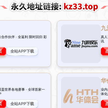
BA球星跨界亮相电竞直播间引发
发布时间：2026-08-07T00:10:01+08:00 阅读量：
到的跨界联动震撼了粉丝圈——NBA球星竟然现身电竞直播间
动场上的巨星走进了虚拟竞技的世界？他们的到来又给电竞行业
A球星的加入无疑为这一领域注入了新的活力。许多篮球明星本
己每天都会花数小时玩热门MOBA类游戏，这种兴趣自然而然地
要原因。通过参与直播，他们不仅能与粉丝建立更直接的互动，