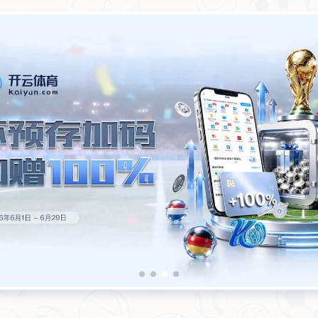
关于AYX-爱游戏
产品服务
新闻资
新闻中心
以专业服务与客户满意度的最高境界为目标而不懈努力