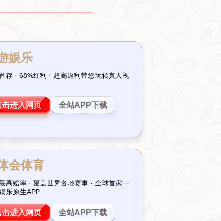
热议
！这一现象不仅让篮球迷和游戏玩家同时沸腾，也在社
带来了怎样的影响？本文将带你一探究竟，揭秘这场
身就是游戏爱好者，他们在赛场之外也热衷于电子竞
促成了他们与
电竞直播平台
的合作。
还能拓展个人品牌影响力。这种双赢模式让越来越多的