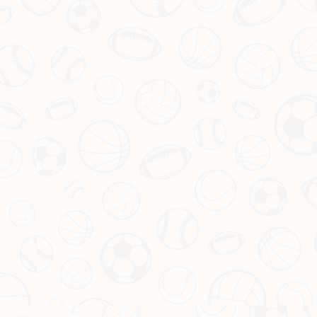
验，也能进一步推动两个行业的深度融合。
n Sports
无缘出战
他英超球队至少6球
联系AYX-爱游戏