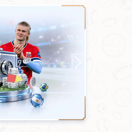
0311-9708560
讯
联系AYX-爱游戏