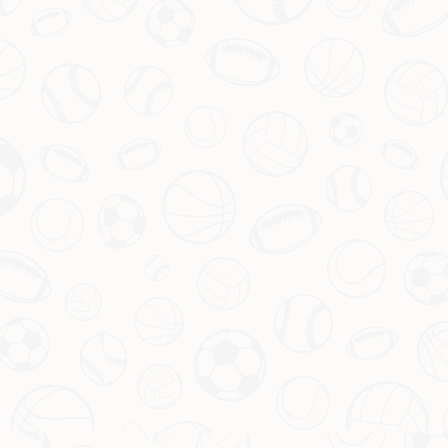
24小时服务热线
0311-9708560