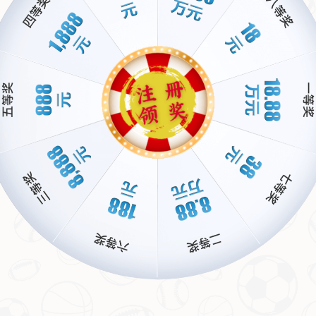
中火力进攻其右路，一举击垮对手完封登顶捧杯，实现组织
严密配合终极目标达成。因此说“制订周全预案、识别主动
权才能持续竞争”从未错步分毫！
第三部分未完整，请继续添加内容
网站导航：
九游娱乐（jiuyou)官方网-九游体育APP下载
上一篇：库明加遭冷藏引发争议？科尔对獭兔战术再现？
下一篇：胡梅尔斯电视评球员身份即将揭幕！——图片报报道