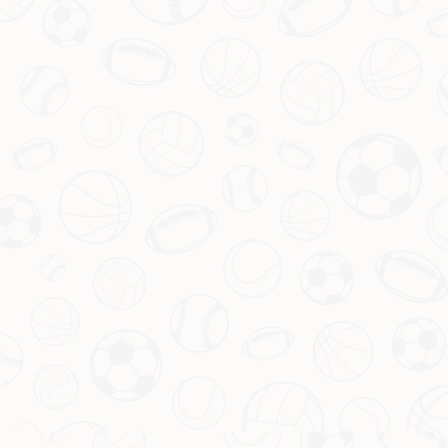
冲淡。而在市场层面，若交易顺利完成，无疑会进一步推高
欧洲足球俱乐部的估值，尤其是那些拥有悠久历史和庞大粉
丝基础的豪门球队。
值得注意的是，无论最终结果如何，
国际米兰的品牌价值
和
市场潜力都不会因此受到太大影响。作为意甲最具代表性的
队伍之一，其商业开发空间仍然巨大。而中东买家的加入，
可能只是开启这一潜力的一把钥匙。
精选资源：
爱游戏体育（中国）官网登录入口-APP下载地
址 AYX Sports
上一篇：吴艳妮：焦虑源于突破自我最佳成绩，无惧外界评价
下一篇：体彩携手短视频平台推出‘全民世界杯竞猜’特别企划