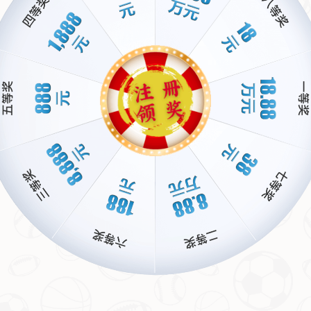
案例对比：中东资本如何改变欧洲足球
我们可以参考其他中东资本入主的成功案例。以沙特公共投
资基金（PIF）2021年收购英超纽卡斯尔联队为例，短短两
年时间，纽卡从一支保级队一跃成为英超前四的劲旅，重返
欧冠赛场。这一转变离不开背后雄厚的资金支持和精准的引
援策略。如果类似模式复制到国米身上，或许能帮助球队解
决当前的债务问题，并在竞技层面实现突破。
当然，每个俱乐部的文化和运营环境不同。巴黎圣日耳曼虽
然在中东资本的支持下成为法甲霸主，但在
欧冠赛场上的表
现
始终未能达到预期，这也提醒我们，金钱并非万能。未来
的关键在于，新老板是否能制定出符合国米实际情况的长远
规划，而不仅仅是单纯的“烧钱”策略。