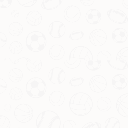
对球迷与市场的双重影响
对于广大蓝黑军团的粉丝而言，这一潜在交易既是机遇也是
挑战。一方面，大家期待新资金能带来顶级球星，提升球队
实力；另一方面，许多人担忧 клуб的文化底蕴会被商业化