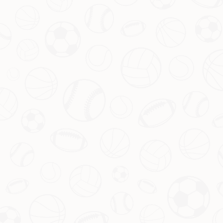
关于AYX-爱游戏
产品服务
新闻中心
联系AYX-爱游戏
24小时服务热线
0311-9708560
微信公众号