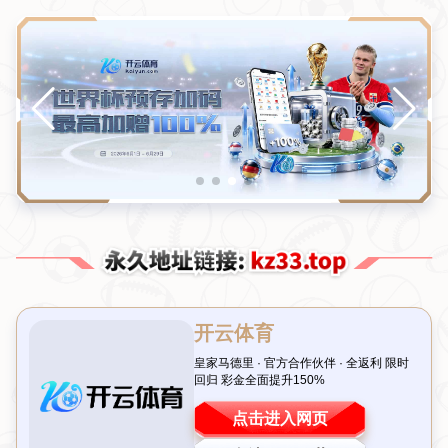
你当前位置：
首页
>
新闻中心
中东买家愿出高价，苏宁或将
出售国米
发布时间：2026-08-08T00:10:01+08:00 阅读量：
引言：国米易主传闻引发热议
近年来，国际米兰（简称国米）作为意甲联赛的传统豪门，
始终是足球圈关注的焦点。然而，随着俱乐部母公司苏宁集
团面临财务压力，关于国米可能被出售的传闻不断升温。最
新消息称，一位中东买家愿意满足苏宁的
高额要价
，这让国
米的未来充满了不确定性。这一事件不仅牵动着球迷的心，
也引发了业内人士对俱乐部未来发展的广泛讨论。今天，我