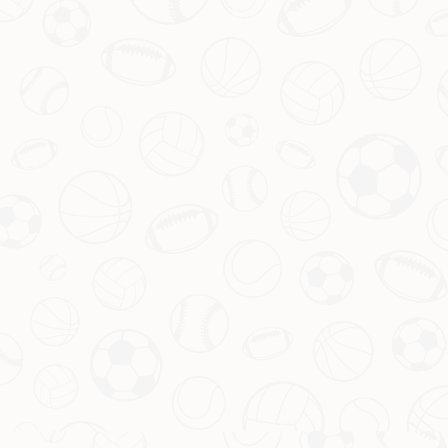
此外，与搭档或其他团队成员的配合也不容忽视。如果是双
人或多人联合解说，要学会分工明确，既有观点碰撞，又不
抢话，确保整体效果流畅自然。
通过以上这些技巧和注意事项，相信每一位有志于从事或者
热爱
世界杯解说
的朋友都能找到自己的风格。不管是准备阶
段的下苦功，还是直播中的临场发挥，每一个环节都值得用
心对待。希望你在未来的每一场精彩赛事中，都能成为球迷
心中最难忘的声音！
热门网站：
开云体育官方APP下载 - 网页版安全登录入口
Kaiyun Sports