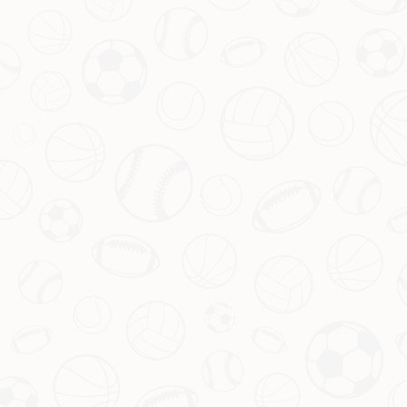
上一篇：西媒：皇马为世俱杯冠军设百万奖金与两周假期，今夏或
对阵巴西队
下一篇：米兰欲降薪续约吉鲁至2025年，球员倾向美职联终结职业
生涯
关于AYX-爱游戏
产品服务
新闻中心
联系AYX-爱游戏
24小时服务热线
0311-9708560