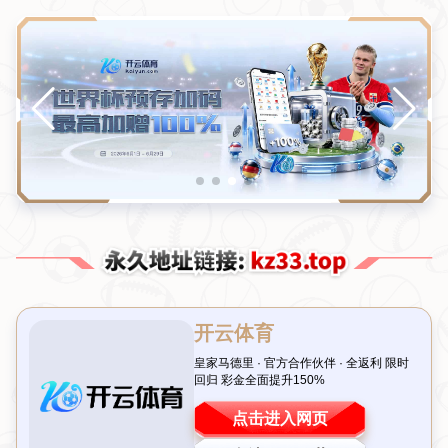
你当前位置：
首页
>
新闻中心
世界杯解说员必备：实用技巧
与关键注意点
发布时间：2026-08-07T00:10:01+08:00 阅读量：
引言：解说世界杯如何成为球迷心中的声音
每逢世界杯，亿万球迷的目光聚焦在绿茵场上，而解说员的
声音则成为连接比赛与观众的桥梁。一场精彩的
世界杯解说
不仅能传递比赛的紧张与激情，还能让观众感受到身临其境
的热血沸腾。那么，如何成为一名出色的解说员？有哪些小
技巧和注意事项需要掌握？本文将为您揭秘，帮助您在
足球
解说
中脱颖而出，无论是专业人士还是业余爱好者，都能从