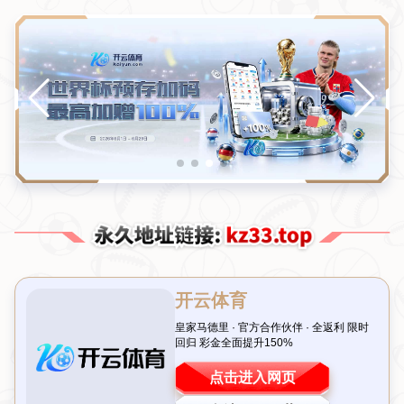
你当前位置：
首页
>
新闻中心
NBA全明星赛改制四队混战！
杜兰特与莫兰特齐声批评：改
革太失败
发布时间：2026-08-09T00:10:03+08:00 阅读量：
引言：全明星赛改制引发热议 你怎么看
每年一度的NBA全明星赛一直是球迷心中的盛宴，但今年
的改制却让不少人直呼“看不懂”。从传统的东、西分区对
抗，到如今的四队竞争模式，这一变化不仅改变了比赛形
式，也引发了球员和粉丝的广泛讨论。尤其是像杜兰特
（KD）和莫兰特这样的球星，公开吐槽新规则“太糟”，更