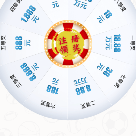
也在社交媒体上调侃：“我宁愿打一场简单的比赛，也不想
搞明白这堆新规矩。”两位球星的吐槽无疑代表了一部分人
的心声，他们认为这种
改革
不仅没有提升观赏性，反而让比
赛变得混乱。
以杜兰特的视角来看，全明星赛的核心在于放松和互动，而
非追求过多的竞技性。他的观点也得到了许多粉丝的支持，
不少人在评论区表示：“还不如回到以前的东、西对抗，至
少简单明了。”
新模式的利与弊 真的适合全明星吗
不可否认，四队竞争的创意有一定的亮点。比如，小团队作
战可能让每位球员的出场时间更加均衡，避免了以往部分替
补球员“坐冷板凳”的尴尬。此外，分组淘汰的机制确实能在
一定程度上激发斗志。但问题在于，全明星赛的本质是一场