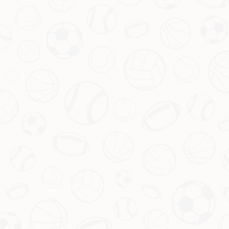
关于AYX-爱游戏
产品服务
新闻中心
联系AYX-爱游戏
24小时服务热线
0311-9708560
微信公众号