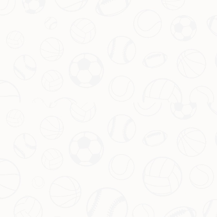
ertainment