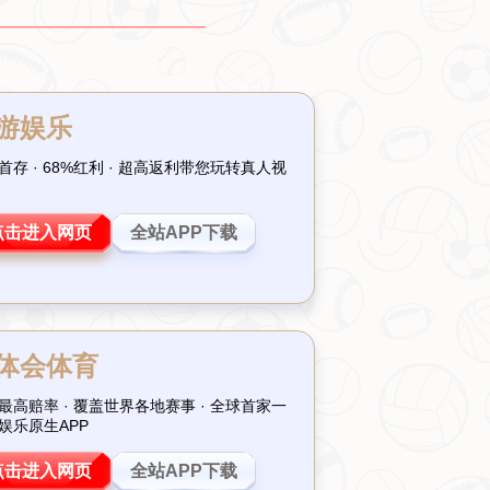
集体回忆
典对决时，屏幕前的我们仿佛穿越时空，回到了那个为
A官方纪录片如何通过回顾经典，唤起球迷的情怀共
呈现在观众面前。比如，1998年总决赛公牛对阵爵
的内容通过纪录片的形式，既让老球迷重温感动，也让
观众看到球星们不为人知的一面。这种深度挖掘无疑加