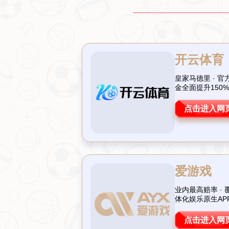
NBA
前言：重温赛场热血 点燃篮球记忆
对于无数篮球迷来说，NBA不仅是一项运动，更是
偶像呐喊的夜晚。无论是乔丹的绝杀，还是科比的8
鸣。
经典对决的魅力 永不褪色的记忆
NBA的历史长河中，经典对决总是能让人热血沸腾
士的第六场，迈克尔·乔丹在最后时刻的*“最后一投
年轻观众感受到那份跨越时代的震撼。
更重要的是，这些经典比赛背后往往承载着球员的拼
深了情感联结，让“情怀”二字不再是空洞的词语。
技术与情感结合 打造沉浸式体验