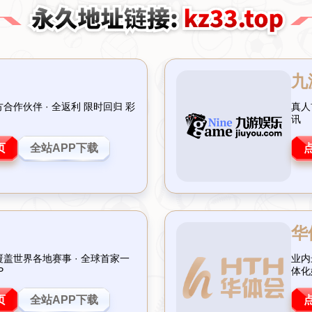
官方纪录片重温经典战役，唤起球迷
发布时间：2026-08-07T00:10:01+08:00 阅读量：
一段青春的记忆。当NBA官方推出纪录片，带领我们重温那些经
1分神迹，这些瞬间都深深烙印在心中。今天，我们就来聊聊NB
。官方纪录片以高清画质和细腻剪辑，将那些激动人心的比赛重新
”*，不仅决定了冠军归属，也成为了篮球史上永恒的画面。这样
搏与故事。NBA官方在制作中加入了幕后花絮和球员采访，让