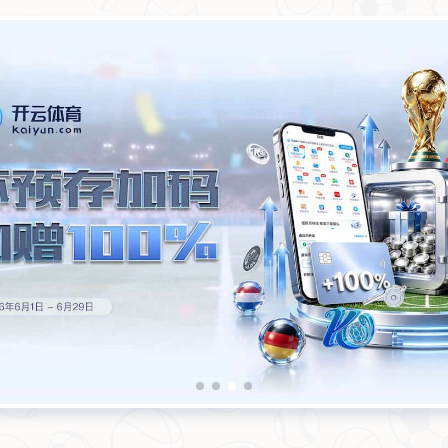
关于AYX-爱游戏
产品服务
新闻资
新闻中心
以专业服务与客户满意度的最高境界为目标而不懈努力