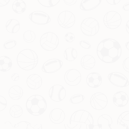
抹亮色。而对于球迷来说，这样的転會传闻，也足以让人期
待接下来的每一个进展更新。
精选资源：
开云体育官方入口 - 开云真人棋牌平台官方网
站
上一篇：遗憾！孙杨因伤病严重退赛，曾赛后抽取肩膀积液令人痛
心
下一篇：周二约球？先看30万台球厅是否点头
关于AYX-爱游戏
产品服务
新闻中心
联系AYX-爱游戏