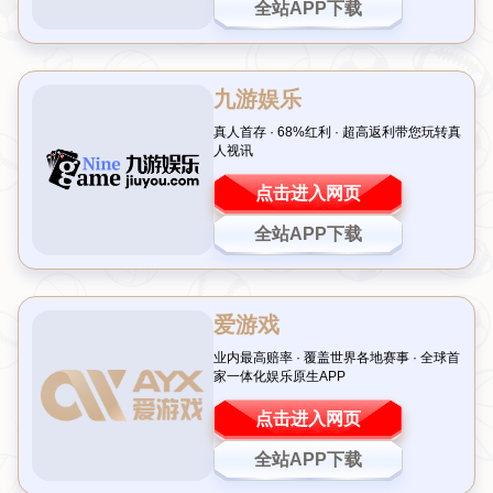
竟。
巴萨为何看中里斯-詹姆斯
作为西甲豪门，巴萨近年来在边后卫位置上一直寻求补强。
虽然队内不乏潜力新星，但主教练哈维似乎希望引入一位兼
具经验与潜力的球员来提升球队的整体实力。里斯-詹姆斯
无疑是一个理想人选。这位22岁的切尔西青训产品，不仅
在英超赛场上展现了稳健的防守能力，还能通过精准的传中
为前锋创造机会。西班牙媒体指出，巴萨管理层认为他能够
完美适应球队的战术体系，尤其是对攻防转换的快速要求。
更重要的是，里斯-詹姆斯在关键比赛中的表现令人印象深
刻。以2021-2022赛季为例，他在对阵曼城的比赛中送出一
次关键助攻，帮助切尔西锁定胜局。这种在大场面下的冷静
表现，正是巴萨目前所需要的。