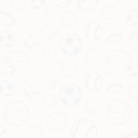
几年保持状态，并在主教练的带领下进一步磨合阵
葡萄牙，作为东道主却在决赛中不敌希腊，留下了遗
稳定发挥，同时应对可能出现的伤病或战术针对，将
两地都具备承办大型国际赛事的硬核实力。更重要的
一位前来观赛的游客感受到浓厚的节日氛围。
每一场比赛，都可能成为球迷心中难以忘怀的瞬间。
ootball爱好者来说，这不仅是一次竞技盛会，更
辉煌？让我们拭目以待！