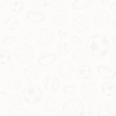
优质网站：
九游娱乐官网平台-九游体育(jiuyou)AP
上一篇：大巴黎3：1双杀阿森纳，强势晋级决赛，欧冠三战
下一篇：姜老不辣？NBA老将抱团为何频频失利？
关于AYX-爱游戏
产品服务
新闻中心