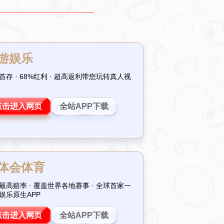
场冲冠在望
杯！这一决定不仅意味着足球盛宴将在熟悉的土地上上
兰能否实现这一梦想？本文将带你一探究竟，解析这
区足球基础设施的高度认可。英国拥有包括温布利球场
英格兰、苏格兰、威尔士、北爱尔兰以及爱尔兰共和
会。
更在于球迷的支持所带来的心理助力。回顾历史，