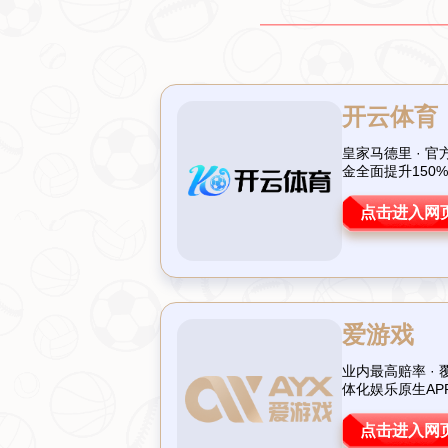
2028年
引言：2028年欧洲杯的东道主揭晓 足球盛宴即将开
当足球迷们还在回味近年来的欧洲杯激战时，一个振
演，更让英格兰队作为东道主之一，拥有了在家门口
场即将到来的足球狂欢。
英国与爱尔兰联合申办成功 历史性时刻
2028年欧洲杯的举办权最终花落英国和爱尔兰，
在内的多个世界级场馆，而爱尔兰的热情与文化底蕴
国，真正实现“全岛共享”的理念。这种联合承办模
英格兰队主场优势明显 夺冠概率大增
作为2028年
欧洲杯
的东道主之一，
英格兰队
无疑是