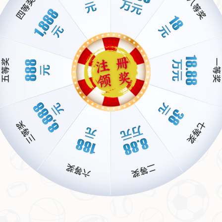
勒到阿方索·戴维斯，拜仁的历史证明，他们有能力将潜力
转化为实力。对于
19岁的德国中场比朔夫
来说，加盟拜仁
不仅意味着更高的平台，也意味着能够在家乡土地上书写自
己的职业篇章。
此外，拜仁现任主教练对年轻球员的使用策略也广受好评。
以去年为例，队内的几位年轻球员在关键比赛中获得了首发
机会，并且表现出色。这种环境无疑会为比朔夫提供一个快
速成长的空间。他将在今夏报到后，与队友们一起备战新赛
季，争取早日在德甲赛场上证明自己。
加盟后的期待：能否成为下一个核心
虽然
19岁的德国中场比朔夫
目前还未在一线队证明自己，
但外界对他的期待已经很高。他的技术特点非常适合现代足
球对中场的要求——既能防守，又能组织进攻。如果能够在
训练中快速适应，相信他有潜力成为球队的中场核心。