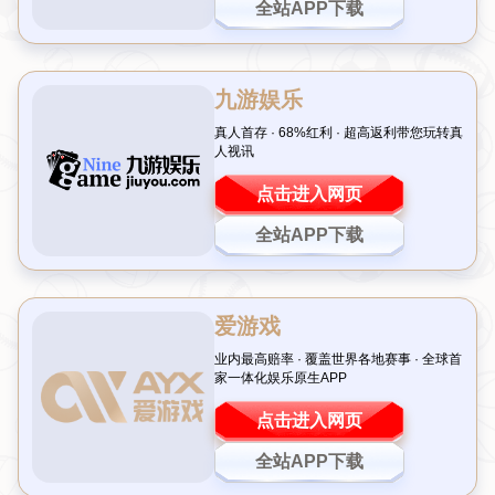
的变化？让我们一起深入了解。
比朔夫是谁：德国足坛的新希望
19岁的德国中场比朔夫
，全名未知，但他的天赋早已在青
年联赛和俱乐部赛事中崭露头角。作为一名技术细腻、视野
开阔的中场球员，比朔夫被认为是德国足球未来的中坚力
量。他在比赛中展现出的冷静与创造力，让人不禁联想到拜
仁历史上的传奇中场球员。他的加盟，无疑是俱乐部对未来
的一次重要布局。