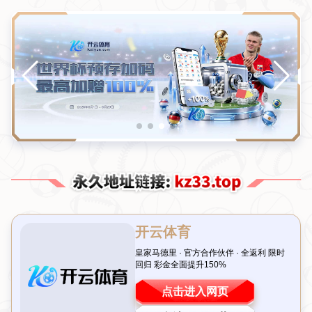
你当前位置：
首页
>
新闻中心
官方：拜仁签下19岁德国中场
新星比朔夫，将于今夏正式加
盟
发布时间：2026-08-07T00:10:01+08:00 阅读量：
引言：年轻天才的拜仁新篇章
在足球世界中，拜仁慕尼黑总是以发掘和培养年轻才俊而闻
名。近日，官方消息传来，
19岁的德国中场比朔夫
正式签
约拜仁，并将在今年夏天报到。这一消息不仅点燃了球迷的
热情，也让人们对这位潜力新星的未来充满期待。究竟是什
么让这位年轻球员脱颖而出？他的加盟又将为拜仁带来怎样