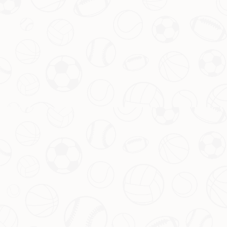
以历史上类似的案例来看，基米希也是在年轻时加入拜仁，
随后通过不懈努力成长为世界级球星。虽然每个球员的成长
路径不同，但比朔夫的技术基础和心理素质都显示出他具备
类似的发展潜力。当然，挑战也摆在眼前，如何在竞争激烈
的环境中站稳脚跟，将是他需要面对的第一道考验。
球迷反响：期待与压力的交织
消息公布后，社交媒体上关于
19岁的德国中场比朔夫
的话
题热度迅速攀升。许多拜仁球迷表示，
“终于又迎来了一位
本土天才，希望他能延续ドイツ足球的辉煌传统。”
当然，
也有部分人担忧，如此年轻的球员是否能承受顶级俱乐部的
压力。但无论如何，他的到来已经为球队注入了新的活力，
也让人们对下赛季的阵容充满了想象空间。
值得一提的是，比朔夫的加入也可能带动更多年轻球员关注