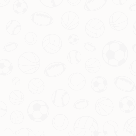
迅速登上热搜榜单，引发了网友关于“最会踢球的篮球明星”
的讨论。这种病毒式传播不仅提升了视频的曝光度，也间接
扩大了人们对
世界杯赛事
的期待。
此外，许多球迷会在评论区留言，或分享自己对比赛的预
测，或表达对偶像的支持。这种互动进一步增强了内容的粘
性，让一场简单的助威活动演变成了一场全民狂欢。
(由于文章要求无需结束语，此处直接结束正文)
友情链接：
加拿大28pc预测开奖号码-历史走势图 Canada
28
上一篇：【早报】C罗发声：维尼修斯金球奖被忽视，太不公正！
下一篇：意甲乏味欧冠精彩？国米3比3奋战保住三线希望