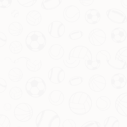
一段虚拟比赛。整个视频节奏紧凑，既有笑点又有温馨时
刻，最终以他高举大力神杯模型的画面结束，寓意对所有参
赛队伍的祝福。这不仅凸显了杜兰特的个人魅力，也让观众
感受到他对
足球文化
的尊重。
更重要的是，这类短片的背后往往有品牌合作的支持。杜兰
特通过这种方式，不仅提升了自身曝光度，还帮助品牌更好
地触达目标受众。可以预见，随着这类跨界内容的增多，未
来类似的创意合作将成为体育营销的新趋势。
短片的传播效应：社交媒体助推热潮
在数字化时代，社交媒体是这类创意短片传播的重要平台。
无论是Instagram还是TikTok，这些平台都成为NBA球员与
粉丝互动的窗口。一条短短几十秒的视频，往往能在数小时
内获得数百万播放量。比如，某位球星的助威视频发布后，