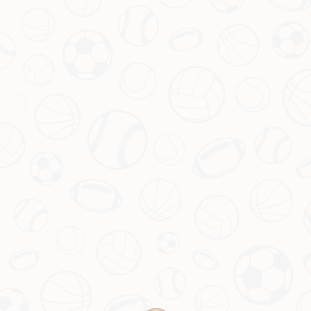
关于AYX-爱游戏
产品服务
新闻中心
联系AYX-爱游戏
24小时服务热线
0311-9708560
微信公众号