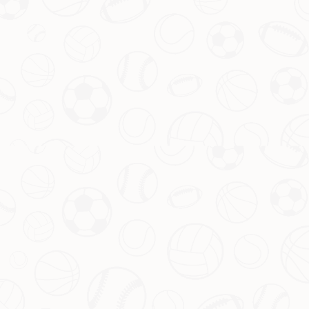
关于AYX-爱游戏
产品服务
新闻中心
联系AYX-爱游戏
24小时服务热线
0311-9708560
微信公众号