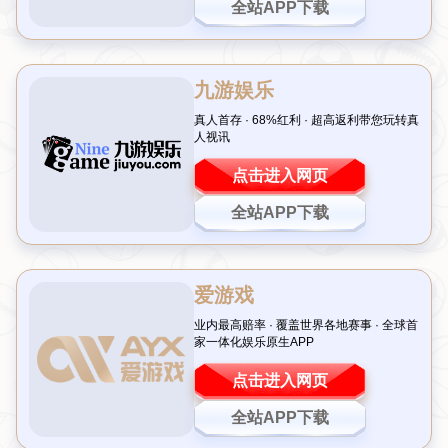
为何选择法耶？分析其技术与潜能
作为一名初露锋芒的小将，中卫位置上的表现尤为关键。
法
耶身高优势突出，同时具备出色的速度和敏捷性，被认为是
现代足球发展趋势中的理想防守者之一
。他在场上从不怯
场，无论是一对一拦截还是长传组织，都展现出超越年龄层
次的成熟度。此外，他能够通过精准预判瓦解进攻，为球队
提供坚实保障。