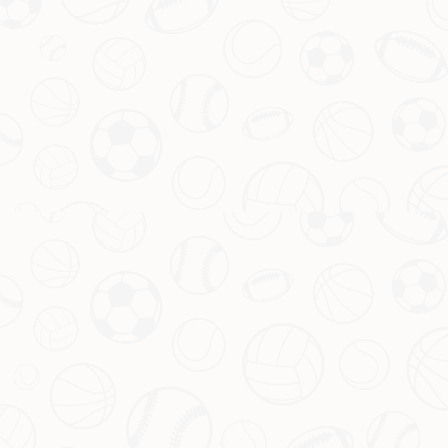
2020中超赛历背后的创新意义
不得不说，
2020中超赛历
的制定是中国足球在困境
带来了意想不到的观赏性提升。密集的比赛日程让观
此外，这一年的中超还通过线上直播等方式，进一步
仅弥补了现场观众缺失的遗憾，也为未来赛事推广提
案例分析：江苏苏宁的逆袭之路
以江苏苏宁为例，他们在2020赛季的表现堪称奇
的淘汰赛环节，苏宁连续击败强敌，最终在决赛中战胜如日
压环境下的稳定发挥。这也说明，合理的战术调整和
球迷视角：期待更多精彩
对于广大球迷而言，*2020 중초 race sch
和灵活的调整，中超依然交出了一份令人满意的答卷
战略合作：
华体会体育官方皇马的赞助商- HTH·官