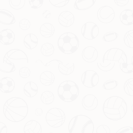
，这种模式虽然对球员和俱乐部提出了更高要求，却也
顺利进行。
台实时关注比赛进程，甚至参与线上互动活动。这不
关键时刻展现了强大的团队凝聚力。尤其是在第二阶段
 schedule *紧凑特点的精准把握，以及球员在高
考。虽然疫情给联赛带来了诸多不确定性，但通过科学的组织
对接下来的赛季充满期待。