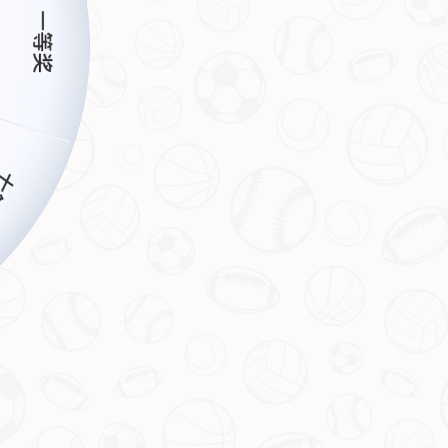
，让每场比赛都如同“决赛”般激烈，成为当年的一大
战”的高强度节奏。而第二阶段从10月16日开始，至
各俱乐部的综合实力。
，成为了当年最热议的话题之一。最终，江苏苏宁凭
制下，每一分每一秒的重要性。