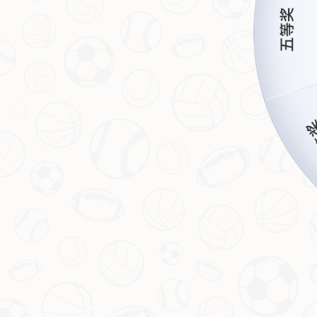
这种特殊的赛制设计，不仅保证了比赛的安全性，也
看点。
关键时间节点与赛事节奏
在
2020中超赛历
中，第一阶段从7月25日持续到9月
11月12日结束，包括争冠组和保级组的对决。这
值得一提的是，决赛阶段的两回合决战尤为引人注目
借顽强的防守和精准的反击，以总比分2:1力克恒