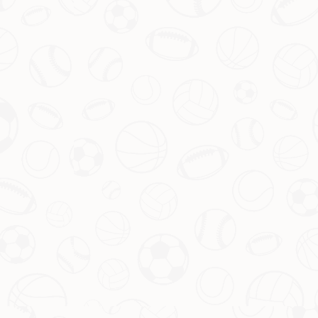
24小时服务热线
0311-9708560