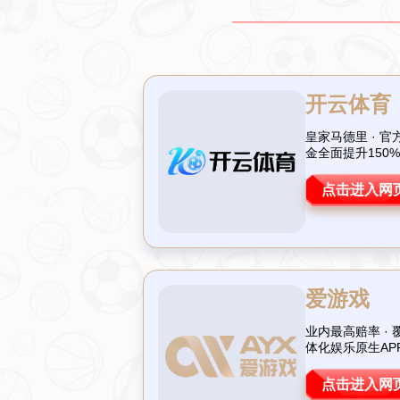
在足球迷的期待中，2020年中超联赛以其独特的赛
展现了中国足球在特殊时期下的适应与创新。今天，
特殊背景下的2020中超赛历
2020年，全球体育赛事因疫情影响而面临巨大挑战
根据官方公布的
2020中超赛历
，赛季分为两个阶段：
赛和排位赛，最终决出冠军和降级名额。