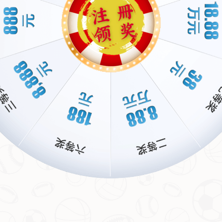
让球迷们感受到了一种“短而精”的观赛体验。尤其是集中式赛会制
28日，各队在短短两个多月内完成了14轮小组赛，几乎是“三天一
种紧凑的安排让球员体能和战术调整面临极大考验，同时也考验着
。广州恒大淘宝（现广州队）与江苏苏宁易购在争冠战中的表现
大，捧起了队史首座中超冠军奖杯。这一结果也充分体现了特殊赛