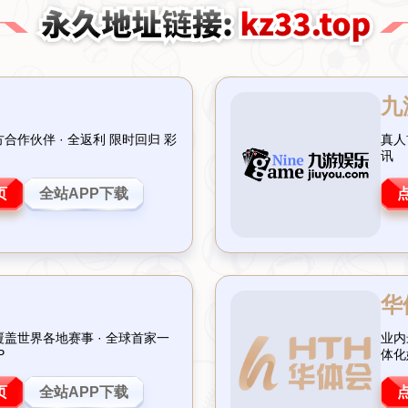
2020中超联赛全新赛程表
发布时间：2026-08-05T00:10:03+08:00 阅读量：
制和紧张的比赛节奏吸引了无数目光。作为中国足球顶级联赛的重
我们将深入探讨
2020中超赛历
的安排、特点以及背后的故事，
，中超联赛也不例外。原定的赛程被推迟，联赛最终于7月25日
第一阶段为分组循环赛，16支球队分为A、B两组分别在大连