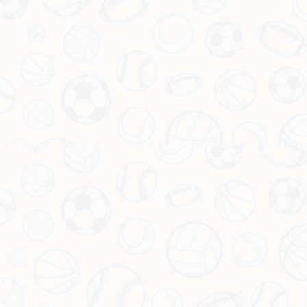
“说法语”的氛围。这种自上而下的推动，不仅体现了俱乐部
对本土文化的重视，也传递了一个清晰的信息：无论你来自
哪里，在这里，我们是一个整体。
值得一提的是，这一策略还对年轻球员产生了积极影响。在
青训体系中，本土小将更容易找到归属感，而外籍年轻球员
也能更快地融入环境。这种长期布局，或许是巴黎圣日耳曼
未来持续成功的关键所在。
案例分析：对比其他多语言俱乐部的困境
反观一些其他欧洲豪门，多语言环境带来的问题时有发生。
以某英超豪门为例，由于队内缺乏统一的交流语言，主教练
在战术布置时常常需要翻译协助，导致信息传递效率低下。
而巴黎圣日耳曼通过推广
法语
作为主要语言，避免了类似问
题，同时也强化了俱乐部的独特身份。这种差异化的管理方