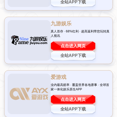
后的逻辑和影响，解锁巴黎圣日耳曼的新秘诀。
法语为何成为更衣室的核心语言