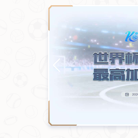
网站首页
你当前位置：
首页
>
新闻中心