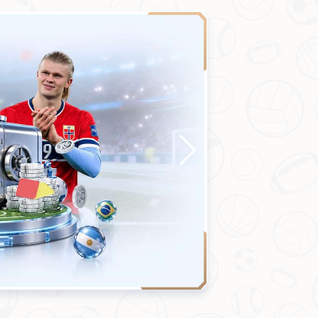
0311-9708560
讯
联系AYX-爱游戏