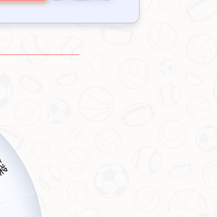
表现的批评，也是对整个团队失望情绪的一种宣泄。
赛中迷失自我。如今转会至皇家马德里，背负着更高
得有些孤立无援。这或许不仅仅是技术层面的问题，
课题。