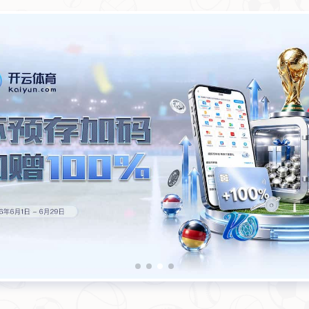
关于AYX-爱游戏
产品服务
新闻资
新闻中心
以专业服务与客户满意度的最高境界为目标而不懈努力