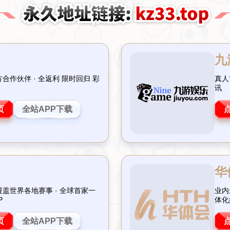
欧冠霸主遗憾告别，伯纳乌嘘声
发布时间：2026-08-05T00:10:03+08:00 阅读量：
的象征，也是无数球星梦寐以求的舞台。然而，在这场备受瞩目
伯纳乌上空回荡的不是欢呼，而是刺耳的嘘声。这不仅是一场比赛
我们一起走进这场比赛的背后故事。
誉为“
欧冠之王
”。然而，这一次他们在主场伯纳乌却未能守住荣
的机会，以精准的反击完成了致命一击。最终，皇马遗憾止步，
不可一世的“
银河战舰
”，如今似乎正在经历一段低谷。
利的关键人物。然而，这场比赛中，他的表现却让人大失所望。
射正
，这样的数据对于一位世界级前锋来说无疑是尴尬的。更糟