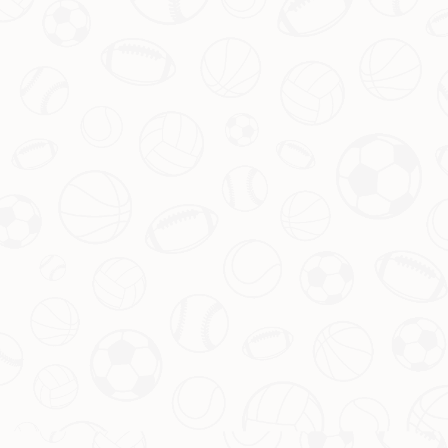
上一篇：体坛：扬帅欲多用年轻球员出战，相关方面忧心惨
下一篇：C罗独占鳌头！沙特联射手榜最新：5球称霸
关于AYX-爱游戏
产品服务
新闻中心