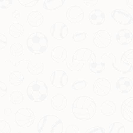
四、Ber纳乌的嘘声：不仅是针对个人 而是对未来的
当比赛结束时，
Ber纳乌球场的嘘声
成为了最刺耳的
royal Madrid不能接受在自家主场如此狼狈
心。同时， royal Madrid也需要反思，如何
五、未来展望：重建信心 重返巅峰之路
尽管这场失利让 royal Madrid和穆巴佩都
对于穆巴佩来说， Ber纳乌的嘘声或许将成为他
会在未来重新绽放光芒。
站点推荐：
赏金女王官方网站-在线模拟器免费试玩入口 Bou