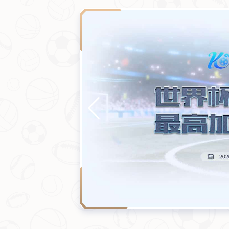
网站首页
你当前位置：
首页
>
新闻中心