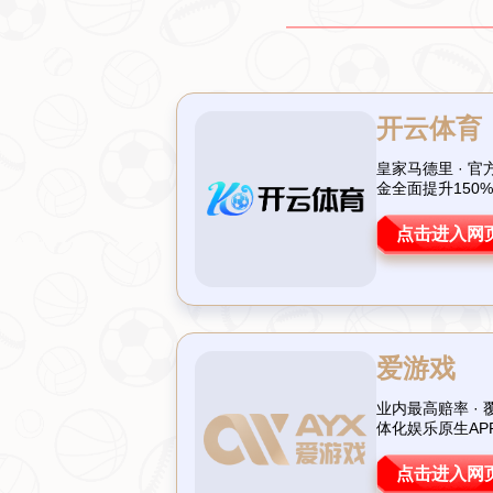
【现场】
引言：伯纳乌的嘘声与欧冠的失落之夜
在足球的世界里，伯纳乌球场一直是皇家马德里辉煌
更是成为了球迷不满的“靶心”。当终场哨声响起，
什么让皇马跌落神坛？姆巴佩为何成为众矢之的？让
一、皇马失利：欧冠霸主的光环褪色
作为欧冠历史上最成功的俱乐部，皇家马德里一直被
下，多次错失良机。反观对手，他们抓住了为数不多
了球队在关键时刻缺乏足够的韧性和应变能力。曾经
二、姆巴佩的表现：期待与现实的落差
作为皇马阵中的明星球员，姆巴佩本应是球队冲击胜
次关键机会面前选择了错误的处理方式。
全场仅1次