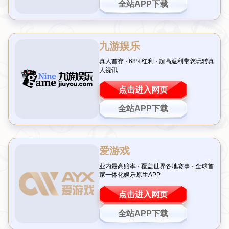
五位球星。究竟这笔资金将如何改变国米的未来？让我们一
探究竟！
1.4亿欧元来源与战略意义
这笔1.4亿欧元的资金被认为是俱乐部通过多种渠道筹集
的，包括赞助商合作、球员出售以及可能的资本注入。对于
近年来在财务上略显紧张的国米来说，这无疑是一剂强心
针。有了这笔资金，管理层可以更加大胆地在转会市场上布
局，尤其是在进攻端进行补强。据悉，球队主教练和高层已
达成共识，将优先解决锋线火力不足的问题，以提升在
意甲
及
欧冠赛场
的竞争力。
值得一提的是，国米近几个赛季的锋线表现虽有亮点，但整
体稳定性仍显不足。现有的前锋阵容在面对密集赛程时，往
往暴露出体能和效率问题。因此，利用这笔资金引进一名甚