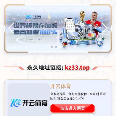
你当前位置：
首页
>
新闻中心
国米喜获1.4亿欧资金，锋线重
磅升级，利物浦皇马等五大球
星成目标
发布时间：2026-08-08T00:10:01+08:00 阅读量：
引言：国米迎来转会市场重磅利好
意甲豪门国际米兰（以下简称国米）近期传来喜讯，一笔高
达
1.4亿欧元的资金
到账，为俱乐部注入了强大的经济活
力。这不仅让球迷们振奋，也预示着球队在转会市场上将有
大动作，尤其是锋线阵容或将迎来
巨变
。据传，国米的引援
名单中不乏来自
利物浦
和皇家马德里（皇马）等顶级豪门的