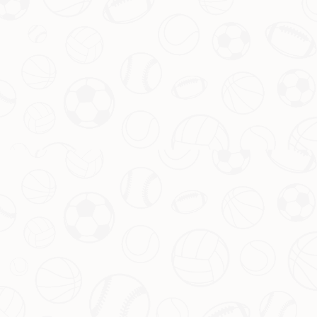
潜在转会无疑最具话题性。若真能实现这一交易，将是
国米对米兰的双重打击。
以上五人各具特色，无论最终签下哪一位，都将为球队的战
术体系带来显著提升。当然，受限于预算和谈判难度，同时
签下多人的可能性较低，但单凭一人加盟，就足以让球迷对
未来的比赛充满期待。
案例分析：过往成功引援的启示
回顾历史，国米的几次关键引援都曾改变球队命运。例如，
当年从巴塞罗那引进埃托奥，不仅帮助球队拿下三冠王，也
奠定了其在意甲的统治地位。如今，若能复制类似的操作，
利用1.4亿欧元撬动一名如
萨拉赫
或
姆巴佩
般的顶级前锋，
无疑将极大提升队伍的竞争力。
此外，从竞争对手的角度看，如同当年尤文图斯签下C罗带
来的轰动效应，若国米能在本次窗口完成重磅签约，不仅提