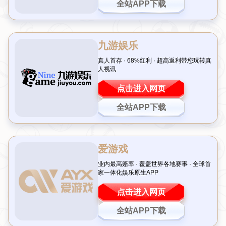
聚力和斗志的深刻诠释。今天，我们就来探讨这场讲话背后
的意义，以及它如何激励球队和球迷。
弗里克的讲话：情感与力量的结合
在最近的一场比赛后，弗里克走进了巴萨的更衣室，面对着
可能因结果而心情复杂的球员们，他没有选择批评，而是用
温暖而坚定的语气说道：“我为你们每个人感到
骄傲
，你们
在场上展现了真正的斗志，
战斗到了最后一刻
。”这句话虽
然简短，却充满了力量。它不仅肯定了球员们的努力，也传
递了一种信念——过程比结果更值得珍视。
弗里克的这番话之所以打动人心，在于他抓住了团队精神的
核心。作为一名经验丰富的教练，他深知在关键时刻，鼓励
比责备更有助于激发士气。尤其是在比赛失利或表现不尽如
人意的情况下，这样的正向反馈能够帮助球员重拾信心。