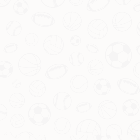
对所有支持者的一种鼓励，让大家共同期待未来的每一场战
斗。
案例分析：历史上的类似瞬间
回顾足球历史，不难发现，许多伟大的时刻都离不开教练的
激励。例如2005年欧冠决赛，利物浦主帅贝尼特斯在中场
休息时对队员们的鼓舞，直接促成了那场史诗般的逆转。当
时他同样强调了坚持和信念，而这与弗里克拉扬的“战斗到
最后一刻”有异曲同工之妙。这些案例表明，积极的心理引
导往往能激发团队潜力，让不可能变为可能。
弗里克显然深谙此道。他的每次发言都不是空洞的口号，而
是基于对球员表现的具体观察和真诚情感。这种细腻的管理
方式，或许正是他在执教生涯中屡创佳绩的原因之一。