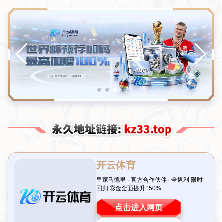
你当前位置：
首页
>
新闻中心
弗里克更衣室激励：我为你们
每一位自豪，球队拼尽全力到
最后
发布时间：2026-08-07T00:10:01+08:00 阅读量：
引言：一场比赛背后的激励与感动
在足球的世界里，比赛的结果固然重要，但更令人动容的往
往是球员们的拼搏精神和教练的鼓舞话语。近日，巴萨主帅
弗里克在赛后更衣室的一番讲话引发了广泛关注。他用真挚
的情感表达了对每位球员的
骄傲
，并高度赞扬了球队
战斗到
最后一刻
的精神。这不仅是一次简单的讲话，更是对团队凝