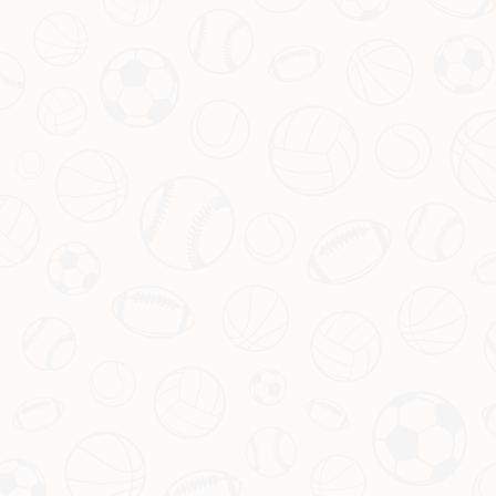
上一篇：星光熠熠！德尚与托尼-帕克亲临现场见证巴黎对阵阿森纳
下一篇：百名媒体评MVP：约基奇领跑，库里排第十，詹姆斯无缘
榜单
关于AYX-爱游戏
产品服务
新闻中心
联系AYX-爱游戏
24小时服务热线
0311-9708560