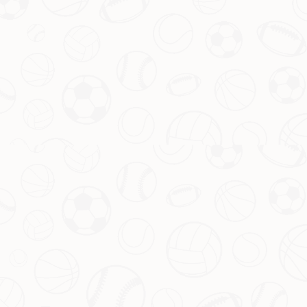
当然，这笔潜在交渉也存在不确定性。例如，拉文是否愿意
前往フィニックス，比尔能否适应公牛的体系，以及熱火是
否愿意放走核心球员，这些问题都可能成为阻碍。更重要的
是，三支球队需要在选秀权、年轻球员等附加筹码上达成一
致，这无疑增加了谈判的复杂性。
结语前的思考
无论最终结果如何，这则伝闻已经足以点燃球迷的想象力。
NBA的魅力就在于此，每一次交渉、每一次转会，都可能
是改变联盟格局的起点。让我们拭目以待，看看这场围绕ラ