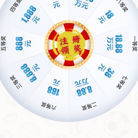
以最近一场马竞对阵劲敌的比赛为例，奥布腊克服下了对方
的一次点球扑救，但随后裁判通过VAR判定防守方犯规，
要求重罚。这一决定引发了现场观众和解说员的激烈争论。
尽管最终奥布ラク再次神奇地挡出了点球，但这一插曲无疑
让人们再次聚焦于裁判的影响力。如果没有这次重罚，马竞
或许能更早锁定胜局，而不必在最后时刻承受巨大压力。这
场比赛充分说明，无论球员表现多么出色，外界因素有时仍
会对结果产生深远影响。