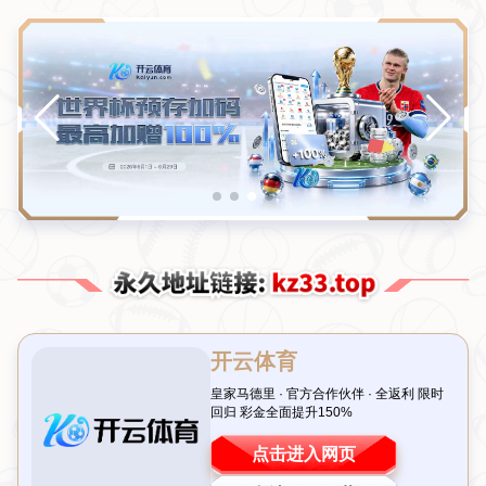
你当前位置：
首页
>
新闻中心
【早报】奥布拉克神勇表现，
裁判成比赛焦点？
发布时间：2026-08-07T00:10:01+08:00 阅读量：
在足球的世界里，门将往往是球队最后的防线，而当这位门
将展现出超乎寻常的表现时，他便成了球场上的“神奇”存
在。与此同时，裁判的判罚也时常成为比赛的焦点，甚至被
认为“主导”了比赛走向。今天，我们就来聊聊马德里竞技的
门神
奥布拉克
以及近期关于裁判争议的话题，探讨他们在绿
茵场上的关键角色。
奥布拉克：马竞的守护神