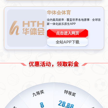
许能解释这一决定。首先，职业规划可能是他考虑的核心。
作为一名正值巅峰的球员，
竞技成就
远比金钱更具吸引力。
当前，巴黎圣日耳曼正在全力冲击欧冠冠军，而曼联近几年
的竞争力却有所下滑，联赛和欧战成绩并不稳定。对于渴望
更多荣誉的球员来说，选择一支更有夺冠希望的球队显然更
为明智。
其次，生活与文化适应也是不可忽视的因素。姆巴佩在法国
出生长大，目前效力于家乡球队巴黎圣日耳曼，语言、文化
和生活环境都让他感到舒适。而一旦加盟曼联，他需要适应
全新的英超风格以及陌生的生活方式，这种不确定性或许也
影响了他的决定。
此外，有传言称皇马一直是他的“梦想之地”。尽管皇马目前
尚未正式报价，但外界普遍认为，
伯纳乌球场
可能是他未来