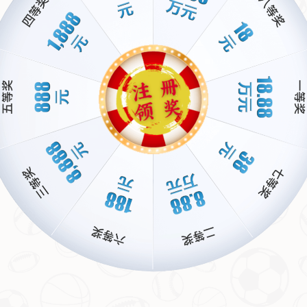
的归宿。如果真是如此，那么即使面对再高的薪资，他也可
能选择等待心仪的下家。
三：案例分析-类似转会抉择的启示
回顾足坛历史，不乏球员在面对巨额报价时做出出人意料选
择的案例。例如，内马尔在2017年以2.22亿欧元的天价转
会至巴黎圣日耳曼时，许多人都认为他是被金钱驱动。但实
际上，他后来坦言是为了追求更大的个人舞台和挑战。同样
地，C罗在2009年加盟皇马时，也曾拒绝过其他高薪邀请，
最终选择了最适合自己职业发展的道路。这些例子表明，对
于顶级球员而言，金钱往往不是唯一的考量标准。