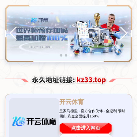
你当前位置：
首页
>
新闻中心
姆巴佩婉拒曼联天价合同：5年
5亿欧加2亿签字费
发布时间：2026-08-07T00:10:01+08:00 阅读量：
引言：足坛转会市场的震撼消息
在足球转会市场风起云涌的今天，一则关于法国球星姆巴佩
的消息无疑点燃了球迷们的热情。据可靠消息透露，英超豪
门曼联向姆巴佩开出了一份堪称天价的合同——
5年5亿欧
元的薪资
加上
2亿欧元的签字费
，然而，这位巴黎圣日耳曼
的核心球员却果断拒绝了这一报价。究竟是什么原因让姆巴
佩对如此诱人的条件说“不”？本文将深入探讨这一事件背后