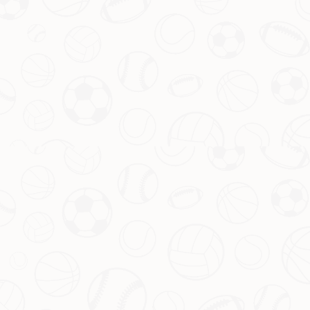
水平相匹配。在面对英冠球队时，英超球队的球迷也会表现
出一种特殊的情感，既有对手的尊重，又有对竞争精神的珍
视。这样的氛围，使得无论是顶级联赛还是挑战者的较量，
都充满了情感的对抗。