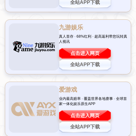
兰足球的激情与活力，展现出这项运动在竞争中所传递的精
神内涵。
历史渊源与发展
英超联赛成立于1992年，旨在为英格兰足球打造一个更具
商业价值和全球影响力的平台，而英冠则是英超的下一个级
别，承载着无数梦想与希望。两者的关系不仅仅是上下级的
区分，更多地是相互依存与推动的发展过程。英冠的球队希
望通过优异的表现，升入英超，过上他们向往的生活，而英
超则依赖于英冠输送新鲜血液，使联赛保持活力。
随着时间的推移，英超逐渐成为世界上最受欢迎的足球联
赛，而英冠也在努力缩小与其差距。英冠不仅仅是通向英超
的跳板，很多球队在这条横跨英超与英冠的过程中形成了独
特的文化与传统，塑造了英格兰足球多样化的生态。这种历
史的延续与演变，让两者之间的对抗充满了故事性和看点。