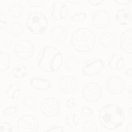
级的球队则需要在竞争中继续壮大，力求不再返回英冠。升
降级的紧张气氛，极大提升了比赛的悬念。
这种升降级的挑战，激发了球队的斗志和拼搏精神。每个赛
季对于球队而言都是一场提前上演的生死大战，球员、教练
和球迷都在拼尽全力，一同追寻着胜利的目标。这种紧张而
激烈的竞争环境，造就了英格兰足球独具特色的精神内核。
总结：
英冠与英超的激烈对抗，无疑展现了英格兰足球的核心魅
力。这种魅力不仅体现在速度与激情的比赛中，更在于一个
个走向升华的故事和充满戏剧性的情感交织。历史渊源让两
者相互依存，球队间的力量对比塑造了对抗的精彩，球迷文
化更是为这一切增添了色彩。
在升降级的斗争中，英冠与英超之间的竞争精神不断被深