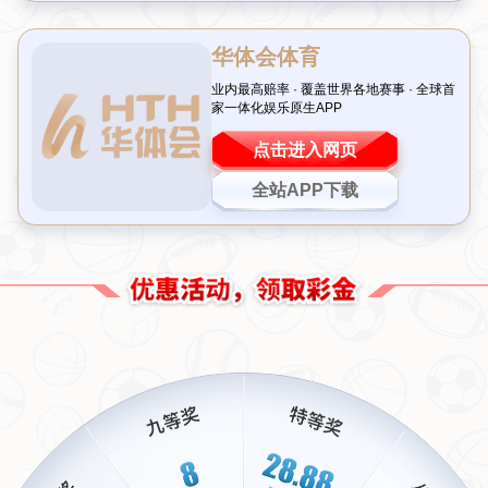
此外，英超与英冠之间的升降级机制，将这两级联赛紧密相
连。每个赛季末的升降级战，就像是一场场生死决战，充满
了悬念与戏剧性。这种机制不仅给了英冠球队争夺荣誉的机
会，同时也让英超的球队在桎梏与压力中不断改进与提升，
不断焕发新的生命力。
球队间的力量对比
力量的对比是英冠与英超对抗的核心所在。英超球队在资
金、实力、名气等方面占据明显优势，其背后是数以亿计的
转播收入及众多赞助商的支持。相比之下，英冠球队的资金
相对有限，常常需要在保证球队运营的前提下进行引援与支
出，因此大多数球队的竞争力相对较弱。
不过，英冠球队在面对强大的英超对手时，往往能够展现出
超乎寻常的韧性与拼搏精神。例如，许多英冠球队在杯赛中