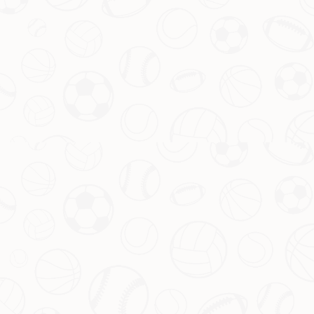
比如世界杯和各大洲的杯赛。随着更多国家参与到顶级赛事
中，排名的动态变化将成为常态，带来更加丰富的足球生
态。
总结：
全球足球排名不仅是各国实力对比的直观表现，更是足球发
展现状的缩影。本文分析了影响排名的因素、强队的变化、
新兴球队的崛起及未来的趋势，展示了足球作为一项全球运
动的复杂性和动态性。
随着全球足球格局的不断变迁，预计未来将会有更多精彩的
对抗和故事出现。希望各国球队在接下来的赛事中，能继续
为球迷带来更多的惊喜，同时也为自己的国际排名而拼搏，
创造属于自己的辉煌。