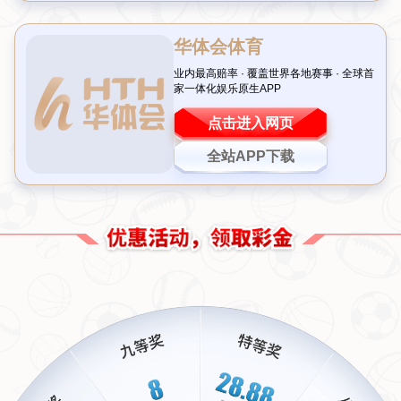
除了比赛成绩，球员的个人表现也对球队的整体实力和排名
产生重大影响。随着足球运动的专业化，个人能力对比赛的
决定性作用愈加显著。顶尖球员如梅西和C罗等，他们的存
在不仅提升了球队的战斗力，也吸引了更多的球迷关注，并
推动了球队整体的市场价值和排名提升。
再者，教练的战术布置和管理能力也是影响球队排名的重要
因素。优秀的教练能够通过战术调整和心理疏导，使球队在
关键比赛中发挥出最佳状态。在这一背景下，不少国家队在
更换教练后迅速崛起，取得了令人瞩目的成绩，这也成为排