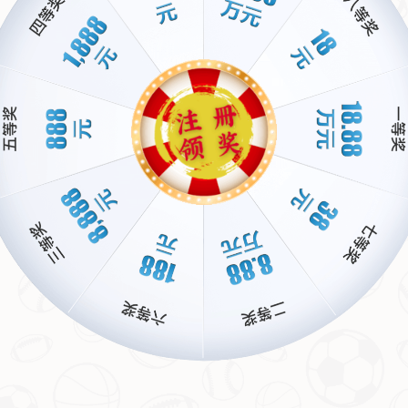
名变化的重要推动力。
强队排名变化分析
在全球足球排名中，传统强队如巴西、德国和阿根廷等依然
稳居前列，但他们的排名也面临竞争对手的挑战。比如，最
近几个月，阿根廷在卡塔尔世界杯上的出色表现，使得他们
的排名回升，成为世界第一，但随后在一些友谊赛中的失
利，导致他们的积分有所波动，这进一步反映出排名的实时
性和动态性。
另一方面，德国队的表现却处在一个相对低迷的状态。尽管
拥有众多顶级球员，但在最近几次世界杯和欧洲杯中的表现
不尽如人意，这使得他们在全球排名中逐渐下滑。球迷对于
德国队的未来发展充满疑虑，球队是否能够找回昔日的辉
煌，成了人们热议的话题。