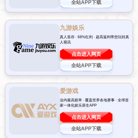
崛起，尤其是那些在最近比赛中表现突出的国家队，最后对
未来的排行榜趋势进行展望。通过这些分析，读者将能够更
好地理解全球足球甚至体育界的动态变化。
影响排名的主要因素
全球足球排名的变化是一个复杂的过程，受多种因素的影
响。首先是各国队伍在国际比赛中的成绩，这是排名的核心
指标。每场比赛的胜负和进球数都会影响到分数的累积，导
致排名的波动。例如，顶尖球队在大赛中的优秀表现不仅提
升了他们的积分，还增强了相对于其他国家队的竞争优势。