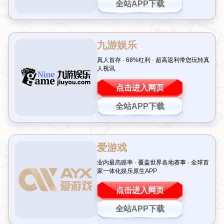
影响、贡献、离队原因及对球队的未来展望，以全面回顾他
的这段红军旅程。
蒂亚戈的过往与成就
作为一名备受瞩目的中场球员，蒂亚戈在抵达安菲尔德之
前，已经在拜仁慕尼黑和巴萨积累了丰富的荣誉。他的职业
生涯始于巴萨青训营，随后在一线队期间赢得了多项国内外
奖杯，成为一名实力派球员。2020年，蒂亚戈选择加盟利
物浦，以期待在新的环境中继续创造辉煌。
在利物浦的四年中，蒂亚戈逐渐成为球队发动机的重要一
环。他在中场的控球能力、传球精度以及战术意识使得他在
球队的战术体系中发挥了至关重要的作用。在2020-21赛
季，蒂亚戈的加入恰好帮助球队在伤病潮中保持竞争力，并
在后续赛季中继续展现出色表现。
在他的职业生涯里，蒂亚戈的成就不仅仅体现在个人数据