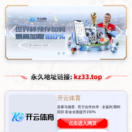
你当前位置：
首页
>
新闻中心
利物浦官方宣布蒂亚戈赛季结
束后离队告别红军四年旅程
发布时间：2026-08-08T00:10:01+08:00 阅读量：
在利物浦足球俱乐部官方宣布蒂亚戈在本赛季结束后离队的
消息之后，足球界对这位西班牙中场的四年红军旅程进行了
深刻的反思和总结。蒂亚戈自2020年夏季加入利物浦以
来，不仅以其出色的技艺和战术意识在球队中扮演了核心角
色，更是在多次关键赛事中为球队带来了胜利。他离队的决
定标志着一个时代的结束，同时也引发了各方对利物浦未来
发展的热议。本文将从四个方面重点阐述蒂亚戈在利物浦的