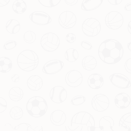
管理层很可能会在转会市场上寻找合适的替代者，以填补蒂
亚戈离开带来的空缺。在本赛季结束后的转会窗口中，球队
将考虑引入年轻而有潜力的中场球员，帮助他们迅速融入主
力阵容。
从长期来看，利物浦依然具备强劲的竞争力和发展潜力。球
队在过去几年间积累的经验和战术理念，为建立更加稳固的
团队打下了基础。尽管蒂亚戈的离开留下了遗憾，但利物浦
的未来依然一片光明。
总结：
总的来说，蒂亚戈在利物浦的四年旅程充满了成就和回忆。