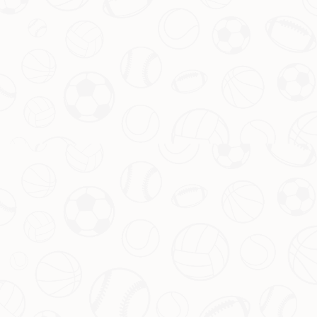
关于AYX-爱游戏
产品服务
新闻中心
联系AYX-爱游戏
24小时服务热线
0311-9708560
微信公众号