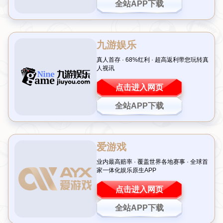
对球队的影响以及其在全球足球文化中的位置。通过深入分
析这些方面，本文旨在揭示欧联杯在现代足球中不可忽视的
重要性。
欧联杯的历史背景
欧联杯的起源可以追溯到1971年，它初，是作为一种替代
方案，以便为那些无法在欧洲冠军杯中获得参与资格的球队
提供机会。随着时间推移，欧联杯不断发展，增加了赛制多
样性，并广泛吸引了众多球队的参与。最初，这项赛事主要
由较小规模的俱乐部主导，但随着名气的提升，许多顶级俱
乐部也逐渐开始重视。
在1997年，欧联杯进行了重要的改革，扩展了参赛球队的
数量，尤其是引入了小组赛阶段。这一变革不仅提高了赛事
的竞争性和观赏性，也使得更多的球队能参与其中，增加了
比赛的普及度。这种模式的创新，不仅让比赛更加公平和激