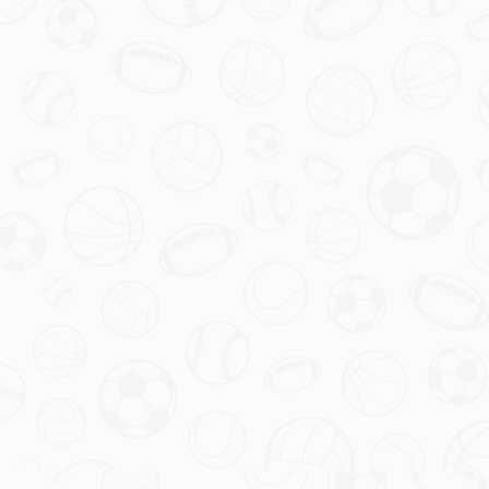
欧联杯对球队的影响是多方面的。首先，欧联杯为中小型俱
乐部提供了提升品牌知名度的机会。通过参与该赛事，许多
球队能够在更大的舞台上展示自己的实力，同时吸引更多的
赞助、投资和球迷支持，这对于他们的长远发展有着积极的
推动作用。
其次，成功的欧联杯之路可以使球队积累国际比赛经验，增
强与高水平球队交锋的能力。在激烈的竞争中，球队不仅能
够磨炼技战术，还可以提升心理素质，为今后参与更高级别
赛事打下坚实的基础。
最后，欧联杯的冠军往往能够获得参加下一季欧冠的资格，
这为球队提供了一个双赢的机会，既可以争取欧联杯的荣
誉，又能为即将到来的欧冠奠定基础。因此，球队在追求欧
联杯的过程中，实际上是在为更高的目标而奋斗。
全球足球文化中的位置