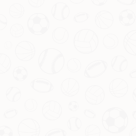
关于AYX-爱游戏
产品服务
新闻中心
联系AYX-爱游戏
24小时服务热线
0311-9708560
微信公众号