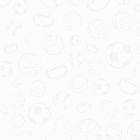
中超联赛第十三轮的比赛充分体现了各队的竞争激烈程度。
随着赛季的深入，球队之间的差距在缩小，任何一场比赛的
结果都可能影响到排名和球队未来的走向。无论是争冠球队
的奋发努力，还是保级球队的艰辛奋斗，都是这场联赛精彩
与挑战并存的体现。
展望未来的比赛，各队需继续调整状态，充分利用每一次比
赛机会。同时，球迷们也期待着更多精彩的对决和亮眼的个
人表现，共同见证中超联赛的激烈与魅力。
上一篇：五大联赛重大机会创造排行榜揭晓萨卡领衔奥利塞紧随其
后
下一篇：探索世界名人堂成员名单揭示历史与文化中的杰出人物与
成就