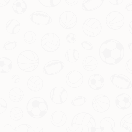
在这样的背景下，各大运动品牌加大了对研发的投入，力求
在科技和舒适性方面实现突破。通过引入先进的材料和科
技，运动鞋的性能不断提升，满足了球员和消费者对于高品
质球鞋的需求。