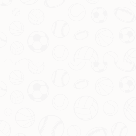
而且，中超球鞋的设计风格，不同于以往保守的运动鞋，让
潮流元素融入球鞋，加深了其在时尚领域的影响力。越来越
多的年轻人开始关注中超球鞋，认为其不仅适合于运动，也
符合日常的穿搭需求，从而推动中超球鞋在更大范围内的接
受与流行。