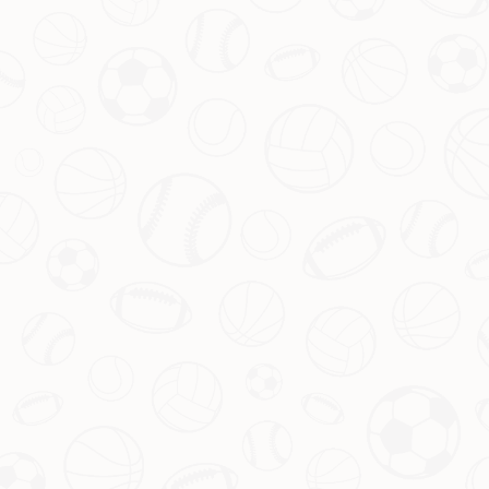
另外，许多中超俱乐部也开始进行自有品牌的开发，推出具
有自身特色的售卖款。当球迷能够在现场买到自己喜欢的球
队专属鞋款时，不仅增强了他们的认同感，也提升了俱乐部
的收入水平。可以说，中超球鞋的崛起，不仅是市场行为，
更是整个产业链生态的协同发展。
中超球鞋的文化影响
中超球鞋的流行不仅是体育装备的销售，更是一种文化现象
的体现。在球迷的眼中，球鞋承载着对球队的热爱和归属
感，它们是球迷身份的象征，也是互动交流的平台。
球迷通过穿着对自己球队的支持与认可，形成了一种独特的
文化认同。这种文化不仅体现在中超的场馆内外，更延伸至
社交网络与线下活动，通过球迷的分享与交流，带动了他们
的粘性，进一步提升了对中超品牌的热度。