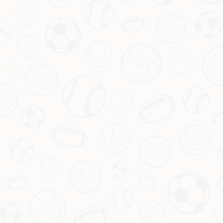
关于AYX-爱游戏
产品服务
新闻中心
联系AYX-爱游戏
24小时服务热线
0311-9708560
微信公众号