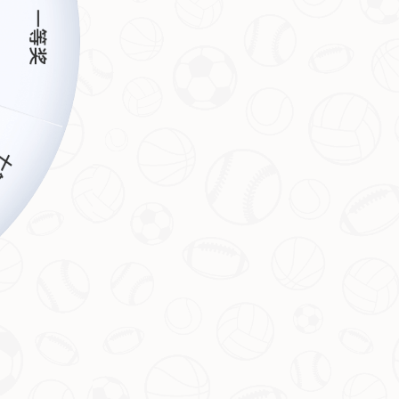
史、古典的建筑以及优美的自然风光而闻名。这样的
扎实的技艺，更以其坚韧的毅力和不屈的精神打动了
样的积极表现反过来又激励了新一代的年轻选手，传
的伙伴。这种独特的竞技氛围让整个赛事更加生动，
舞台，更是体育界、商界人士和媒体相聚交流的场