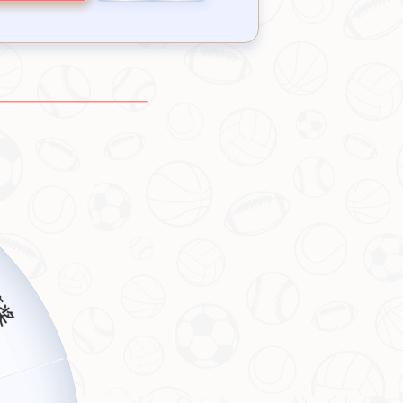
的一部分，查尔斯顿赛在过去几十年中吸引了大量优秀
上的伟大对决，还是运动员们在赛场外的风采，查尔