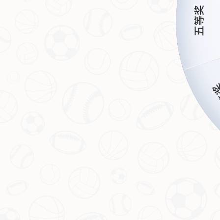
赛事的成功不仅得益于自身的历史积淀，也与当地独
背景为查尔斯顿赛增添了一层独特的色彩，使得比赛
球员精彩表现
查尔斯顿赛吸引了世界顶级网球运动员参赛，每年的
无数观众。特别是在关键时刻，他们总能逆转局势，
比赛中，选手们的表现往往让人瞩目，犹如一场艺术
承坚持不懈和努力拼搏的体育精神。
此外，选手之间的友谊与互动也是查尔斯顿赛的一大
故事层次更加丰富。
晚宴的社交活动
查尔斯顿赛的球员晚宴每年都会吸引众多参与者，成
所。在这里，人们分享着对网球的热爱，建立起深厚