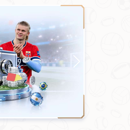
0311-9708560
讯
联系AYX-爱游戏