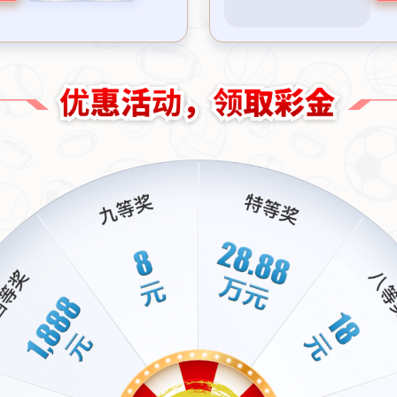
地网球比赛之一，其历史悠久且声誉卓著。作为WTA世界巡回赛
为比赛增添了独特的氛围。
安排特别的庆祝活动，回顾赛事历程中的珍贵瞬间。无论是球场
化交流的平台。