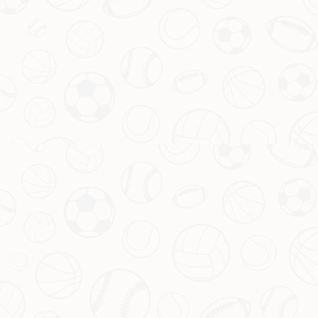
查尔斯顿赛以其悠久的历史、精彩的比赛表现、热闹
中的盛事。而球员晚宴则为各界人士提供了交流合作
随着时间的推移，查尔斯顿赛所传递的竞技精神和友
力量。
上一篇：国米新老板张康阳引领球队未来发展全新时代的辉
下一篇：张琳芃决定退役国家队消息传全队 英雄终将告别绿